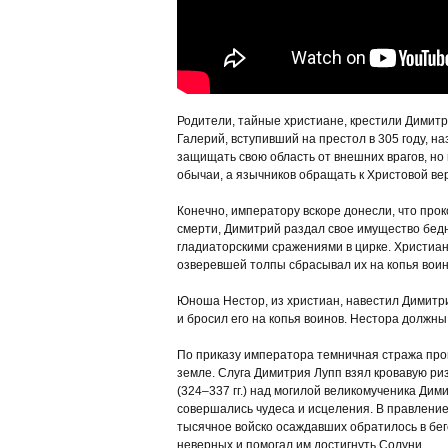
Родители, тайные христиане, крестили Димитр
Галерий, вступивший на престол в 305 году, 
защищать свою область от внешних врагов, но 
обычаи, а язычников обращать к Христовой ве
Конечно, императору вскоре донесли, что про
смерти, Димитрий раздал свое имущество бедн
гладиаторскими сражениями в цирке. Христиан
озверевшей толпы сбрасывал их на копья воин
Юноша Нестор, из христиан, навестил Димитри
и бросил его на копья воинов. Нестора должны 
По приказу императора темничная стража прон
земле. Слуга Димитрия Лупп взял кровавую ри
(324–337 гг.) над могилой великомученика Ди
совершались чудеса и исцеления. В правление
тысячное войско осаждавших обратилось в бегс
неверных и помогал им достигнуть Солуни.