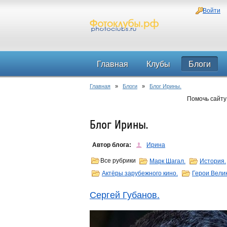
Войти
Главная
Клубы
Блоги
Главная
»
Блоги
»
Блог Ирины.
Помочь сайту
Блог Ирины.
Автор блога:
Ирина
Все рубрики
Марк Шагал.
История.
Актёры зарубежного кино.
Герои Вели
Сергей Губанов.