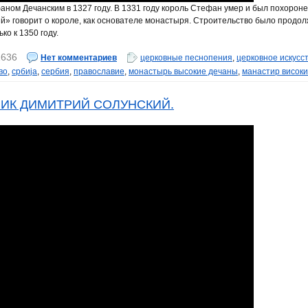
ом Дечанским в 1327 году. В 1331 году король Стефан умер и был похоронен
ий» говорит о короле, как основателе монастыря. Строительство было прод
ко к 1350 году.
1636
Нет комментариев
церковные песнопения
,
церковное искусс
во
,
србија
,
сербия
,
православие
,
монастырь высокие дечаны
,
манастир високи
ИК ДИМИТРИЙ СОЛУНСКИЙ.