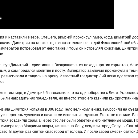
ия и наставили в вере. Отец его, римский проконсул, умер, когда Димитрий 
назначил Димитрия на место отца властителем и воеводой Фессалонийской об
император потребовал от него также, чтобы он истреблял христиан. Димитри
ре.
консул Димитрий – христианин. Возвращаясь из похода против сарматов, Макс
ым, а сам предался молитве и посту. Император заключил проконсула в темн
 разыскивали и тащили на арену. Известный гладиатор Лий легко одолевал х
ов.
я в темнице, и Димитрий благословил его на единоборство с Лием. Укрепляе
были наградить как победителя, но вместо этого его казнили как христианина
зила Димитрия копьями в 306 году. Тело великомученика выбросили на съеде
зу и перстень мученика и начал ими исцелять недужных. Его тоже казнили. В
митрия воздвигли храм, а через сто лет были обретены его нетленные мощи. 
 императора Маврикия авары, жившие на Дону, осадили город Солунь. Святой
тво. В другой раз святой спас город от голода. И после своей смерти свято