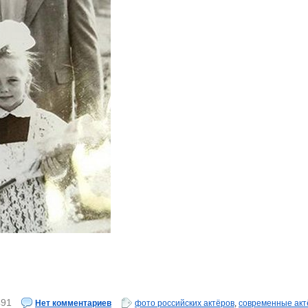
491
Нет комментариев
фото российских актёров
,
современные ак