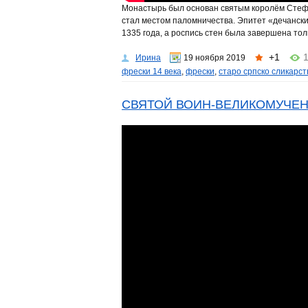
Монастырь был основан святым королём Стефан
стал местом паломничества. Эпитет «дечанск
1335 года, а роспись стен была завершена толь
+1
Ирина
19 ноября 2019
фрески 14 века
,
фрески
,
старо српско сликарст
СВЯТОЙ ВОИН-ВЕЛИКОМУЧЕН