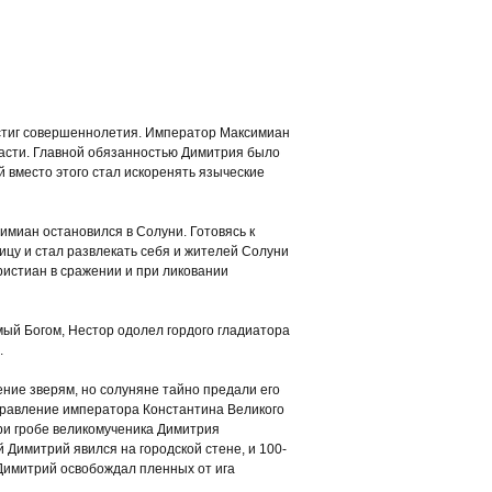
достиг совершеннолетия. Император Максимиан
ласти. Главной обязанностью Димитрия было
й вместо этого стал искоренять языческие
имиан остановился в Солуни. Готовясь к
ицу и стал развлекать себя и жителей Солуни
ристиан в сражении и при ликовании
мый Богом, Нестор одолел гордого гладиатора
.
ние зверям, но солуняне тайно предали его
 правление императора Константина Великого
При гробе великомученика Димитрия
 Димитрий явился на городской стене, и 100-
й Димитрий освобождал пленных от ига