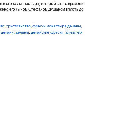
 в стенах монастыря, который с того времени
олжено его сыном Стефаном Душаном вплоть до
тво
,
христианство
,
фрески монастыря дечаны
,
 дечани
,
дечаны
,
дечанские фрески
,
аллилуйя