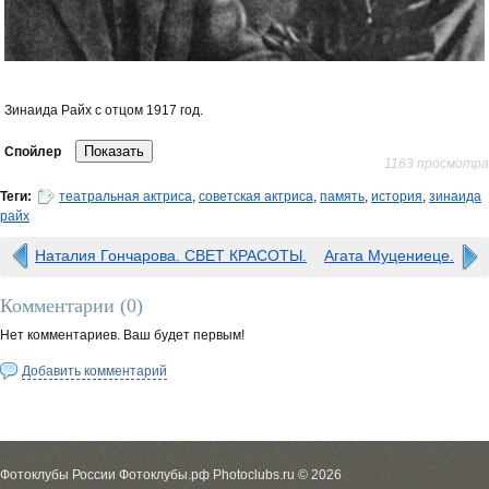
Зинаида Райх с отцом 1917 год.
Спойлер
1163 просмотра
Теги:
театральная актриса
,
советская актриса
,
память
,
история
,
зинаида
райх
Наталия Гончарова. СВЕТ КРАСОТЫ.
Агата Муцениеце.
Комментарии (
0
)
Нет комментариев. Ваш будет первым!
Добавить комментарий
Фотоклубы России Фотоклубы.рф Photoclubs.ru © 2026