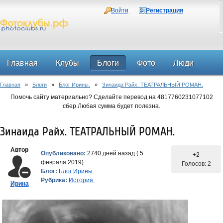
Войти
Регистрация
Главная
Клубы
Блоги
Фото
Люди
Главная
»
Блоги
»
Блог Ирины.
»
Зинаида Райх. ТЕАТРАЛЬНЫЙ РОМАН.
Форум
Помочь сайту материально? Сделайте перевод на 4817760231077102
сбер.Любая сумма будет полезна.
Зинаида Райх. ТЕАТРАЛЬНЫЙ РОМАН.
Автор
Опубликовано:
2740 дней назад ( 5
+2
февраля 2019)
Голосов: 2
Блог:
Блог Ирины.
Рубрика:
История.
Ирина