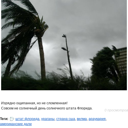
Изрядно ощипанная, но не сломленная!
Совсем не солнечный день солнечного штата Флорида.
0 просмотров
Теги:
штат флорида
,
ураганы
,
страна сша
,
вилма
,
араукария
,
американские дали