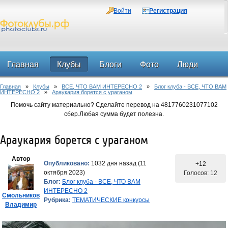
Войти
Регистрация
Главная
Клубы
Блоги
Фото
Люди
Главная
»
Клубы
»
ВСЕ, ЧТО ВАМ ИНТЕРЕСНО 2
»
Блог клуба - ВСЕ, ЧТО ВАМ
Форум
ИНТЕРЕСНО 2
»
Араукария борется с ураганом
Помочь сайту материально? Сделайте перевод на 4817760231077102
сбер.Любая сумма будет полезна.
Араукария борется с ураганом
Автор
Опубликовано:
1032 дня назад (11
+12
октября 2023)
Голосов: 12
Блог:
Блог клуба - ВСЕ, ЧТО ВАМ
ИНТЕРЕСНО 2
Смольников
Рубрика:
ТЕМАТИЧЕСКИЕ конкурсы
Владимир