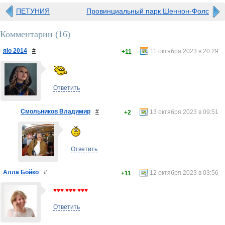
ПЕТУНИЯ
Провинциальный парк Шеннон-Фолс
Комментарии (
16
)
яlo 2014
#
11 октября 2023 в 20:29
+11
Ответить
Смольников Владимир
#
13 октября 2023 в 09:51
+2
Ответить
Алла Бойко
#
12 октября 2023 в 03:56
+11
♥♥♥ ♥♥♥ ♥♥♥
Ответить