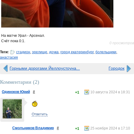
На матче Урал - Арсенал.
Счёт пока 0:1.
0 просмотров
Теги:
стадион
,
зрелище
,
дочка
,
город екатеринбург
,
болельщики
,
анастасия
Горными дорогами Йеллоустоуна...
Городок
Комментарии (
2
)
Одиноков Юрий
#
10 августа 2024 в 18:31
+1
Ответить
Смольников Владимир
#
25 ноября 2024 в 17:10
+1