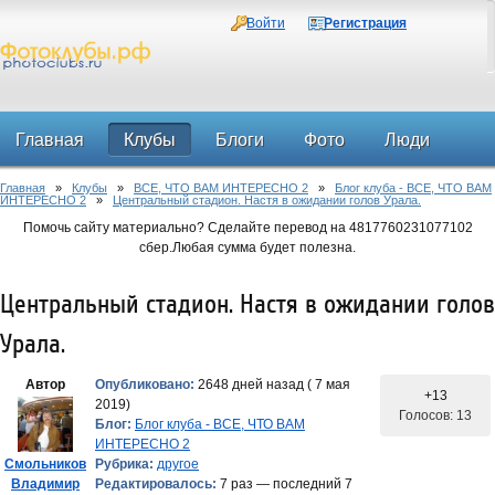
Войти
Регистрация
Главная
Клубы
Блоги
Фото
Люди
Главная
»
Клубы
»
ВСЕ, ЧТО ВАМ ИНТЕРЕСНО 2
»
Блог клуба - ВСЕ, ЧТО ВАМ
Форум
ИНТЕРЕСНО 2
»
Центральный стадион. Настя в ожидании голов Урала.
Помочь сайту материально? Сделайте перевод на 4817760231077102
сбер.Любая сумма будет полезна.
Центральный стадион. Настя в ожидании голов
Урала.
Автор
Опубликовано:
2648 дней назад ( 7 мая
+13
2019)
Голосов: 13
Блог:
Блог клуба - ВСЕ, ЧТО ВАМ
ИНТЕРЕСНО 2
Смольников
Рубрика:
другое
Владимир
Редактировалось:
7 раз — последний 7