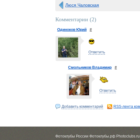
Люся Чаловская
Комментарии (
2
)
Одиноков Юрий
#
Ответить
Смольников Владимир
#
Ответить
Добавить комментарий
RSS-лента ко
Фотоклубы России Фотоклубы.рф Photoclubs.ru