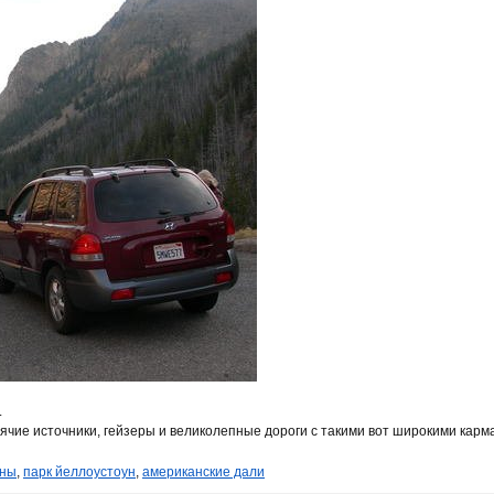
.
ячие источники, гейзеры и великолепные дороги с такими вот широкими карм
ины
,
парк йеллоустоун
,
американские дали