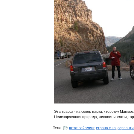
Эта трасса - на север парка, к городку Маммос
Неиспорченная природа, живность всякая, гор
Теги:
штат вайоминг
,
страна сша
,
серпант