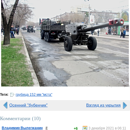
0 просмотров
Теги:
гаубица 152 мм "мста"
Осенний "бубенчик"
Взгляд из укрытия
Комментарии (
10
)
Владимир Вылегжанин
#
3 декабря 2021 в 06:11
+6