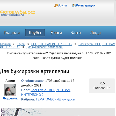
Войти
Регистрация
Главная
Клубы
Блоги
Фото
Люди
Главная
»
Клубы
»
ВСЕ, ЧТО ВАМ ИНТЕРЕСНО 2
»
Блог клуба - ВСЕ, ЧТО ВАМ
Форум
ИНТЕРЕСНО 2
»
Для буксировки артиллерии
Помочь сайту материально? Сделайте перевод на 4817760231077102
сбер.Любая сумма будет полезна.
Для буксировки артиллерии
Автор
Опубликовано:
1708 дней назад ( 3
+15
декабря 2021)
Голосов: 15
Блог:
Блог клуба - ВСЕ, ЧТО ВАМ
ИНТЕРЕСНО 2
Людмила
Рубрика:
ТЕМАТИЧЕСКИЕ конкурсы