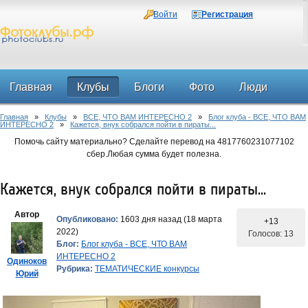
Войти
Регистрация
Главная
Клубы
Блоги
Фото
Люди
Главная
»
Клубы
»
ВСЕ, ЧТО ВАМ ИНТЕРЕСНО 2
»
Блог клуба - ВСЕ, ЧТО ВАМ
Форум
ИНТЕРЕСНО 2
»
Кажется, внук собрался пойти в пираты...
Помочь сайту материально? Сделайте перевод на 4817760231077102
сбер.Любая сумма будет полезна.
Кажется, внук собрался пойти в пираты...
Автор
Опубликовано:
1603 дня назад (18 марта
+13
2022)
Голосов: 13
Блог:
Блог клуба - ВСЕ, ЧТО ВАМ
ИНТЕРЕСНО 2
Одиноков
Рубрика:
ТЕМАТИЧЕСКИЕ конкурсы
Юрий