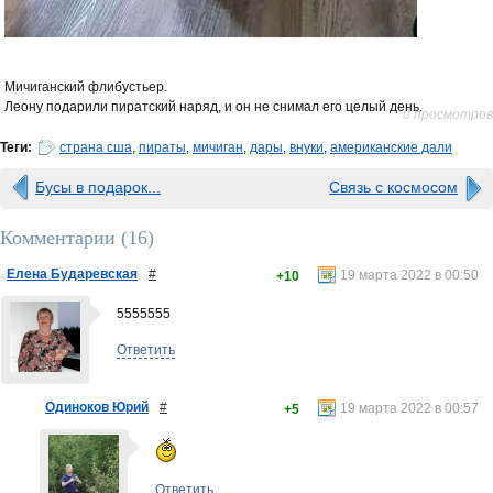
Мичиганский флибустьер.
Леону подарили пиратский наряд, и он не снимал его целый день.
0 просмотров
Теги:
страна сша
,
пираты
,
мичиган
,
дары
,
внуки
,
американские дали
Бусы в подарок...
Связь с космосом
Комментарии (
16
)
Елена Бударевская
#
19 марта 2022 в 00:50
+10
5555555
Ответить
Одиноков Юрий
#
19 марта 2022 в 00:57
+5
Ответить