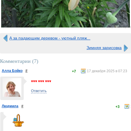
0 просмотров
А за падающим деревом - уютный пляж...
Зимняя зарисовка
Комментарии (
7
)
Алла Бойко
#
17 декабря 2025 в 07:23
+7
♥♥♥ ♥♥♥ ♥♥♥
Ответить
Людмила
#
+3