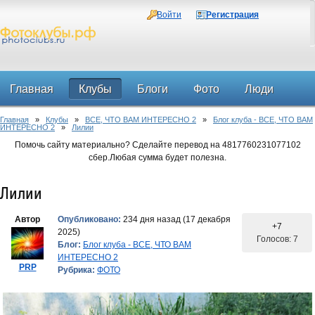
Войти
Регистрация
Главная
Клубы
Блоги
Фото
Люди
Главная
»
Клубы
»
ВСЕ, ЧТО ВАМ ИНТЕРЕСНО 2
»
Блог клуба - ВСЕ, ЧТО ВАМ
Форум
ИНТЕРЕСНО 2
»
Лилии
Помочь сайту материально? Сделайте перевод на 4817760231077102
сбер.Любая сумма будет полезна.
Лилии
Автор
Опубликовано:
234 дня назад (17 декабря
+7
2025)
Голосов: 7
Блог:
Блог клуба - ВСЕ, ЧТО ВАМ
ИНТЕРЕСНО 2
PRP
Рубрика:
ФОТО