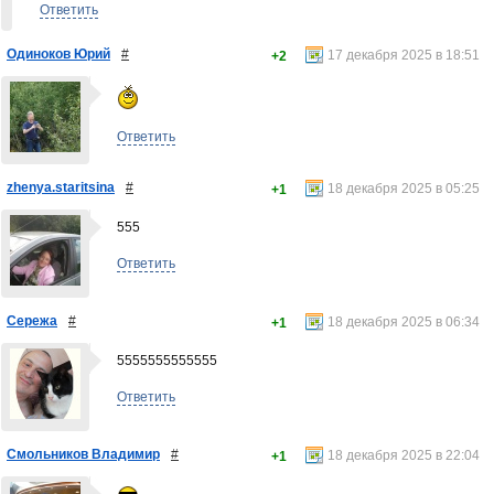
Ответить
Одиноков Юрий
#
17 декабря 2025 в 18:51
+2
Ответить
zhenya.staritsina
#
18 декабря 2025 в 05:25
+1
555
Ответить
Сережа
#
18 декабря 2025 в 06:34
+1
5555555555555
Ответить
Смольников Владимир
#
18 декабря 2025 в 22:04
+1