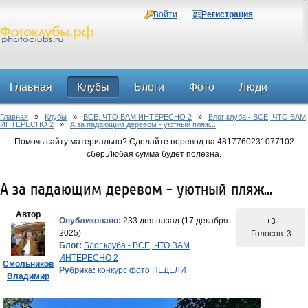
Войти
Регистрация
Главная
Клубы
Блоги
Фото
Люди
Главная
»
Клубы
»
ВСЕ, ЧТО ВАМ ИНТЕРЕСНО 2
»
Блог клуба - ВСЕ, ЧТО ВАМ
Форум
ИНТЕРЕСНО 2
»
А за падающим деревом - уютный пляж...
Помочь сайту материально? Сделайте перевод на 4817760231077102
сбер.Любая сумма будет полезна.
А за падающим деревом - уютный пляж...
Автор
Опубликовано:
233 дня назад (17 декабря
+3
2025)
Голосов: 3
Блог:
Блог клуба - ВСЕ, ЧТО ВАМ
ИНТЕРЕСНО 2
Смольников
Рубрика:
конкурс фото НЕДЕЛИ
Владимир