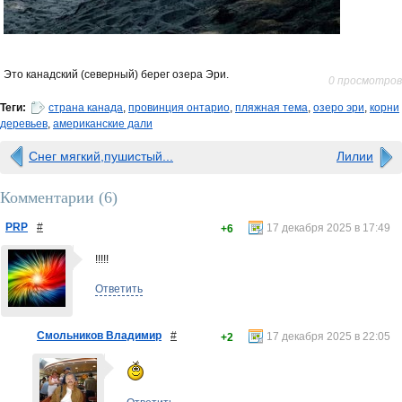
Это канадский (северный) берег озера Эри.
0 просмотров
Теги:
страна канада
,
провинция онтарио
,
пляжная тема
,
озеро эри
,
корни
деревьев
,
американские дали
Снег мягкий,пушистый...
Лилии
Комментарии (
6
)
PRP
#
17 декабря 2025 в 17:49
+6
!!!!!
Ответить
Смольников Владимир
#
17 декабря 2025 в 22:05
+2