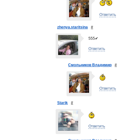
Ответить
zhenya.staritsina
#
555✔
Ответить
Смольников Владимир
#
Ответить
Starik
#
Ответить