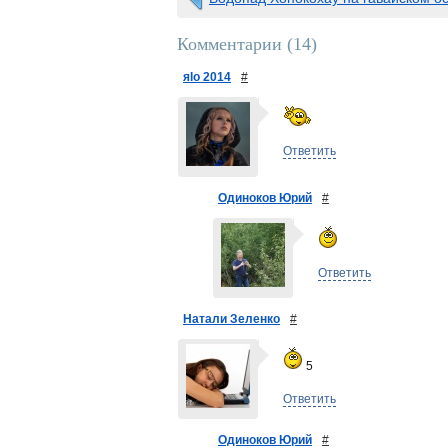
Комментарии (
14
)
яlo 2014
#
Ответить
Одиноков Юрий
#
Ответить
Натали Зеленко
#
5
Ответить
Одиноков Юрий
#