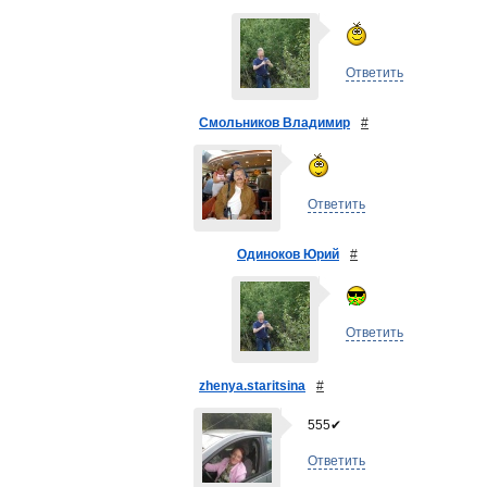
Ответить
Смольников Владимир
#
Ответить
Одиноков Юрий
#
Ответить
zhenya.staritsina
#
555✔
Ответить