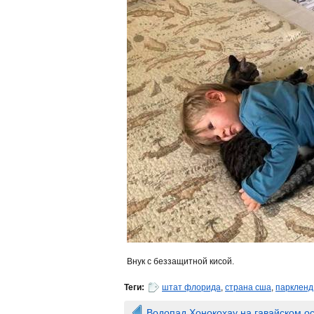
Внук с беззащитной кисой.
Теги:
штат флорида
,
страна сша
,
паркленд
Водопад Хонокохау на гавайском о