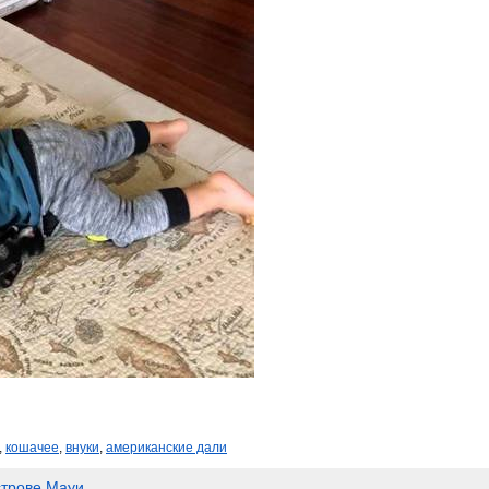
,
кошачее
,
внуки
,
американские дали
строве Мауи