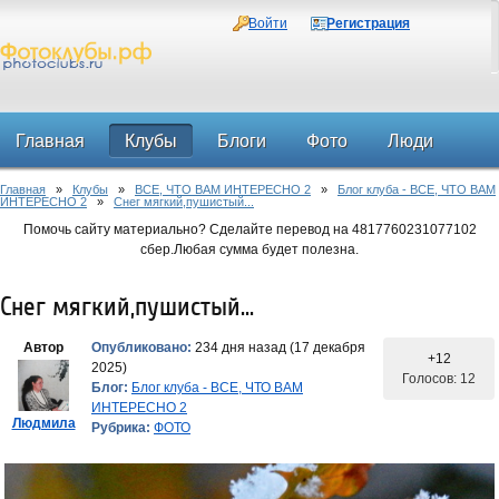
Войти
Регистрация
Главная
Клубы
Блоги
Фото
Люди
Главная
»
Клубы
»
ВСЕ, ЧТО ВАМ ИНТЕРЕСНО 2
»
Блог клуба - ВСЕ, ЧТО ВАМ
Форум
ИНТЕРЕСНО 2
»
Снег мягкий,пушистый...
Помочь сайту материально? Сделайте перевод на 4817760231077102
сбер.Любая сумма будет полезна.
Снег мягкий,пушистый...
Автор
Опубликовано:
234 дня назад (17 декабря
+12
2025)
Голосов: 12
Блог:
Блог клуба - ВСЕ, ЧТО ВАМ
ИНТЕРЕСНО 2
Людмила
Рубрика:
ФОТО