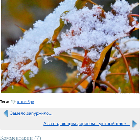
0 просмотров
Теги:
в октябре
Замело,запуржило...
А за падающим деревом - уютный пляж...
Комментарии (
7
)