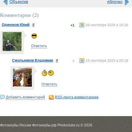
Объектив
яблочко
Комментарии (
2
)
Одиноков Юрий
#
28 сентября 2024 в 16:16
+1
Ответить
Смольников Владимир
#
16 сентября 2025 в 20:18
0
Ответить
Добавить комментарий
RSS-лента комментариев
Фотоклубы России Фотоклубы.рф Photoclubs.ru © 2026