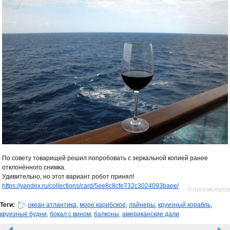
По совету товарищей решил попробовать с зеркальной копией ранее
отклонённого снимка.
Удивительно, но этот вариант робот принял!
https://yandex.ru/collections/card/5ee8c8cfe732c3024093baee/
0 просмотров
Теги:
океан атлантика
,
море карибское
,
лайнеры
,
круизный корабль
,
круизные будни
,
бокал с вином
,
балконы
,
американские дали