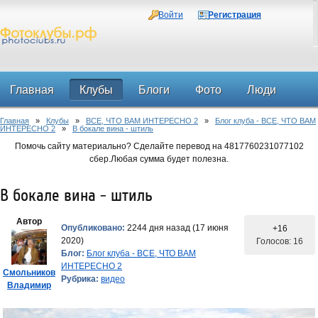
Войти
Регистрация
Главная
Клубы
Блоги
Фото
Люди
Главная
»
Клубы
»
ВСЕ, ЧТО ВАМ ИНТЕРЕСНО 2
»
Блог клуба - ВСЕ, ЧТО ВАМ
Форум
ИНТЕРЕСНО 2
»
В бокале вина - штиль
Помочь сайту материально? Сделайте перевод на 4817760231077102
сбер.Любая сумма будет полезна.
В бокале вина - штиль
Автор
Опубликовано:
2244 дня назад (17 июня
+16
2020)
Голосов: 16
Блог:
Блог клуба - ВСЕ, ЧТО ВАМ
ИНТЕРЕСНО 2
Смольников
Рубрика:
видео
Владимир