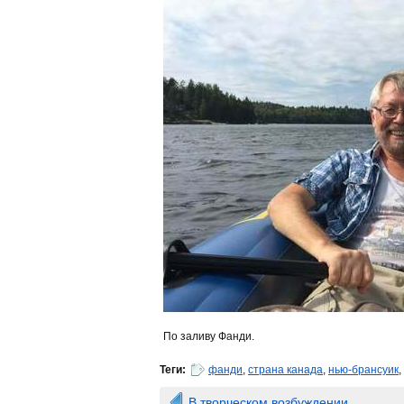
По заливу Фанди.
Теги:
фанди
,
страна канада
,
нью-брансуик
,
В творческом возбуждении