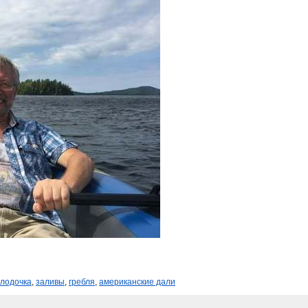
лодочка
,
заливы
,
гребля
,
американские дали