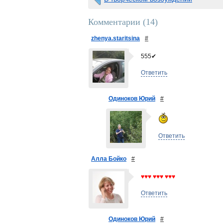
Комментарии (
14
)
zhenya.staritsina
#
555✔
Ответить
Одиноков Юрий
#
Ответить
Алла Бойко
#
♥♥♥ ♥♥♥ ♥♥♥
Ответить
Одиноков Юрий
#