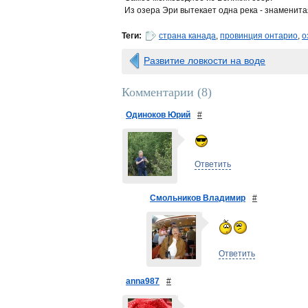
Из озера Эри вытекает одна река - знаменита
Теги:
страна канада
,
провинция онтарио
,
о
Развитие ловкости на воде
Комментарии (
8
)
Одиноков Юрий
#
Ответить
Смольников Владимир
#
Ответить
anna987
#