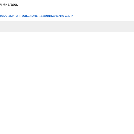
я Ниагара.
зеро эри
,
аттракционы
,
американские дали