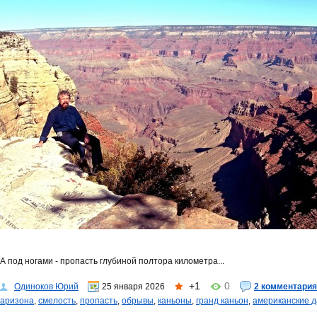
А под ногами - пропасть глубиной полтора километра...
+1
0
Одиноков Юрий
25 января 2026
2 комментария
аризона
,
смелость
,
пропасть
,
обрывы
,
каньоны
,
гранд каньон
,
американские 