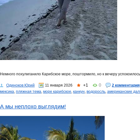
Немного похулиганило Карибское море, поштормило, но к вечеру успокоилось -
+1
0
Одиноков Юрий
11 января 2026
2 комментария
мексика
,
пляжная тема
,
море карибское
,
канкун
,
водоросль
,
американские дал
А мы неплохо выглядим!