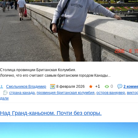
Столица провинции Британская Колумбия.
Логично, что его считают самым британским городом Канады...
+1
0
Смольников Владимир
8 февраля 2026
2 комм
страна канада
,
провинция британская колумбия
,
остров ванкувер
,
викто
дали
Над Гранд-каньоном. Почти без опоры.