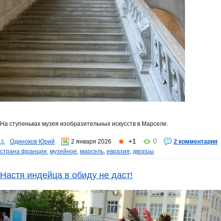
На ступеньках музея изобразительных искусств в Марселе.
+1
0
Одиноков Юрий
2 января 2026
2 комментария
страна франция
,
музейное
,
марсель
,
евразия
,
дворцы
Настя индейца в обиду не даст!