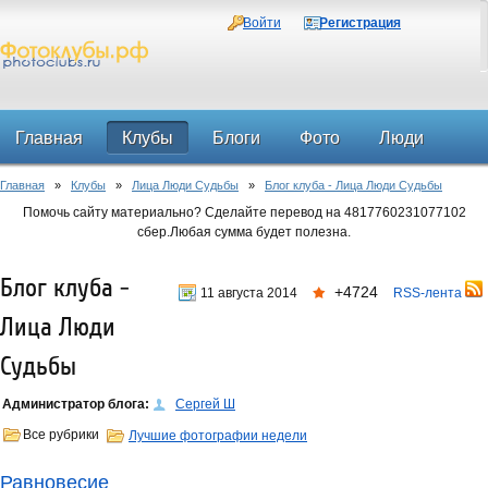
Войти
Регистрация
Главная
Клубы
Блоги
Фото
Люди
Главная
»
Клубы
»
Лица Люди Судьбы
»
Блог клуба - Лица Люди Судьбы
Форум
Помочь сайту материально? Сделайте перевод на 4817760231077102
сбер.Любая сумма будет полезна.
Блог клуба -
+4724
11 августа 2014
RSS-лента
Лица Люди
Судьбы
Администратор блога:
Сергей Ш
Все рубрики
Лучшие фотографии недели
Равновесие