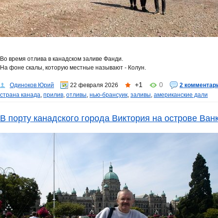
Во время отлива в канадском заливе Фанди.
На фоне скалы, которую местные называют - Колун.
+1
0
Одиноков Юрий
22 февраля 2026
2 комментар
страна канада
,
прилив
,
отливы
,
нью-брансуик
,
заливы
,
американские дали
В порту канадского города Виктория на острове Ван