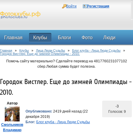
Войти
Регистрация
Главная
Клубы
Блоги
Фото
Люди
Главная
»
Клубы
»
Лица Люди Судьбы
»
Блог клуба - Лица Люди Судьбы
»
Форум
Городок Вистлер. Еще до зимней Олимпиады - 2010.
Помочь сайту материально? Сделайте перевод на 4817760231077102
сбер.Любая сумма будет полезна.
Городок Вистлер. Еще до зимней Олимпиады -
2010.
Автор
-3
Опубликовано:
2419 дней назад (22
Голосов: 9
декабря 2019)
Блог:
Блог клуба - Лица Люди Судьбы
Смольников
Владимир