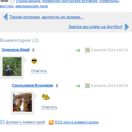
Теги:
страна канада
,
провинция британская колумбия
,
олимпиады
,
вистлер
,
американские дали
Тянем-потянем, вытянуть не можем...
Завтра мы идём на футбол!
Комментарии (
2
)
Одиноков Юрий
#
9 апреля 2024 в 04:15
+1
Ответить
Смольников Владимир
#
9 апреля 2024 в 05:45
+1
Ответить
Добавить комментарий
RSS-лента комментариев