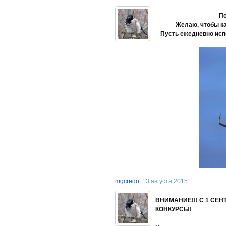
По
Желаю, чтобы к
Пусть ежедневно исп
mgcredo
, 13 августа 2015:
ВНИМАНИЕ!!! С 1 СЕ
КОНКУРСЫ!