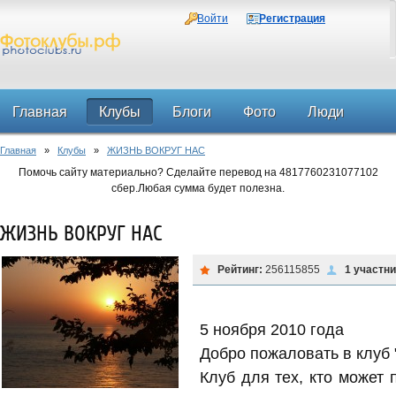
Войти
Регистрация
Главная
Клубы
Блоги
Фото
Люди
Главная
»
Клубы
»
ЖИЗНЬ ВОКРУГ НАС
Форум
Помочь сайту материально? Сделайте перевод на 4817760231077102
сбер.Любая сумма будет полезна.
ЖИЗНЬ ВОКРУГ НАС
Рейтинг:
256115855
1 участн
Клуб
5 ноября 2010 года
Добро пожаловать в клу
Клуб для тех, кто может