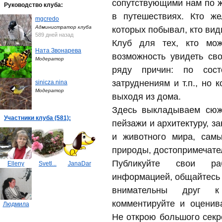
сопутствующими нам по жи
Руководство клуба:
в путешествиях. Кто же
mgcredo
Администратор клуба
которых побывал, кто види
589 дней назад
Клуб для тех, кто мо
Ната Звонарева
возможность увидеть св
Модератор
ряду причин: по сост
затруднениям и т.п., но 
sinicza.nina
Модератор
выходя из дома.
Здесь выкладываем сюж
Участники клуба (581):
пейзажи и архитектуру, з
и животного мира, сам
природы, достопримечате
Публикуйте свои раб
Elleny
Svetl...
JanaDar
информацией, общайтесь 
внимательны друг к 
комментируйте и оценив
Людмила
Не открою большого секре