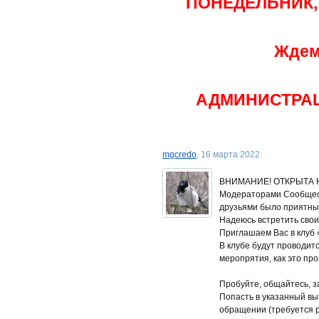
ПОНЕДЕЛЬНИК, 
Ждем
АДМИНИСТРАЦ
mgcredo
, 16 марта 2022:
ВНИМАНИЕ! ОТКРЫТА НО
Модераторами Сообществ
друзьями было приятны
Надеюсь встретить свои
Приглашаем Вас в клуб 
В клубе будут проводит
меропрятия, как это пр
Пробуйте, общайтесь, з
Попасть в указанный вы
обращении (требуется р