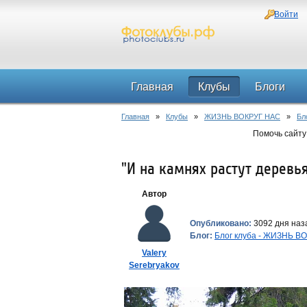
Войти
Главная
Клубы
Блоги
Главная
»
Клубы
»
ЖИЗНЬ ВОКРУГ НАС
»
Бл
Помочь сайту
"И на камнях растут деревь
Автор
Опубликовано:
3092 дня наз
Блог:
Блог клуба - ЖИЗНЬ В
Valery
Serebryakov