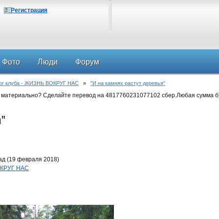
Регистрация
Фото
Люди
Форум
ог клуба - ЖИЗНЬ ВОКРУГ НАС
»
"И на камнях растут деревья"
 материально? Сделайте перевод на 4817760231077102 сбер.Любая сумма б
я"
ад (19 февраля 2018)
ОКРУГ НАС