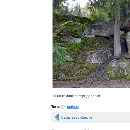
"И на камнях растут деревья"
Теги:
пейзаж
Свод вестибюля