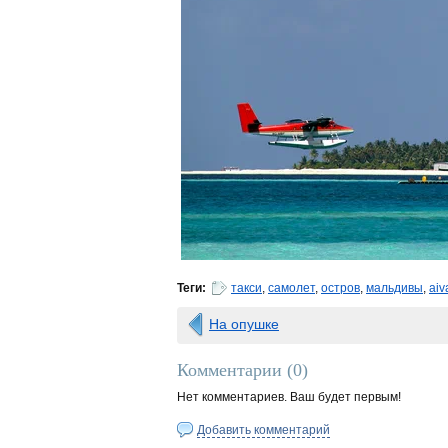
Теги:
такси
,
самолет
,
остров
,
мальдивы
,
aiv
На опушке
Комментарии (
0
)
Нет комментариев. Ваш будет первым!
Добавить комментарий