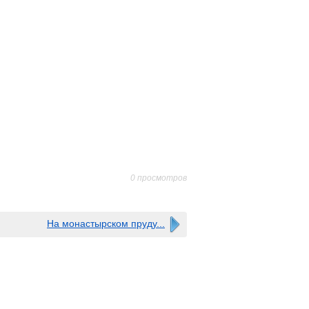
0 просмотров
На монастырском пруду...