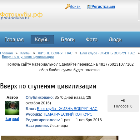
Войти
Регистрация
Главная
Клубы
Блоги
Фото
Люди
Главная
»
Клубы
»
ЖИЗНЬ ВОКРУГ НАС
»
Блог клуба - ЖИЗНЬ ВОКРУГ НАС
»
Форум
Вверх по ступеням цивилизации
Помочь сайту материально? Сделайте перевод на 4817760231077102
сбер.Любая сумма будет полезна.
Вверх по ступеням цивилизации
Автор
Опубликовано:
3570 дней назад (28
+6
октября 2016)
Голосов: 6
Блог:
Блог клуба - ЖИЗНЬ ВОКРУГ НАС
Рубрика:
ТЕМАТИЧЕСКИЙ КОНКУРС
karpoal
Редактировалось:
1 раз — 1 ноября 2016
Настроение:
Лестницы