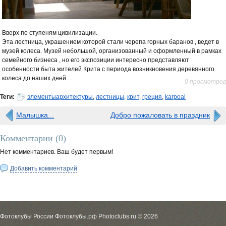
Вверх по ступеням цивилизации.
Эта лестница, украшением которой стали черепа горных баранов , ведет в
музей колеса. Музей небольшой, организованный и оформленный в рамках
семейного бизнеса , но его экспозиции интересно представляют
особенности быта жителей Крита с периода возникновения деревянного
колеса до наших дней.
0 просмотров
Теги:
элементыархитектуры
,
лестницы
,
крит
,
греция
,
karpoal
Малышка...
Добро пожаловать в праздник
Комментарии (
0
)
Нет комментариев. Ваш будет первым!
Добавить комментарий
Фотоклубы России Фотоклубы.рф Photoclubs.ru © 2026