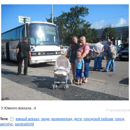
У Южного вокзала...4
0 просмотров
Теги:
южный вокзал
,
люди
,
калининград
,
дети
,
городской пейзаж
,
город
,
автобус
,
sandra6049