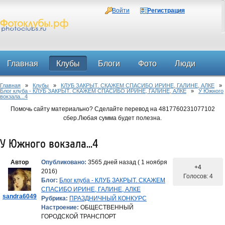
Войти
Регистрация
Главная
Клубы
Блоги
Фото
Люди
Главная
»
Клубы
»
КЛУБ ЗАКРЫТ. СКАЖЕМ СПАСИБО ИРИНЕ, ГАЛИНЕ, АЛКЕ
»
Форум
Блог клуба - КЛУБ ЗАКРЫТ. СКАЖЕМ СПАСИБО ИРИНЕ, ГАЛИНЕ, АЛКЕ
»
У Южного
вокзала...4
Помочь сайту материально? Сделайте перевод на 4817760231077102
сбер.Любая сумма будет полезна.
У Южного вокзала...4
Автор
Опубликовано:
3565 дней назад ( 1 ноября
+4
2016)
Голосов: 4
Блог:
Блог клуба - КЛУБ ЗАКРЫТ. СКАЖЕМ
СПАСИБО ИРИНЕ, ГАЛИНЕ, АЛКЕ
sandra6049
Рубрика:
ПРАЗДНИЧНЫЙ КОНКУРС
Настроение:
ОБЩЕСТВЕННЫЙ
ГОРОДСКОЙ ТРАНСПОРТ