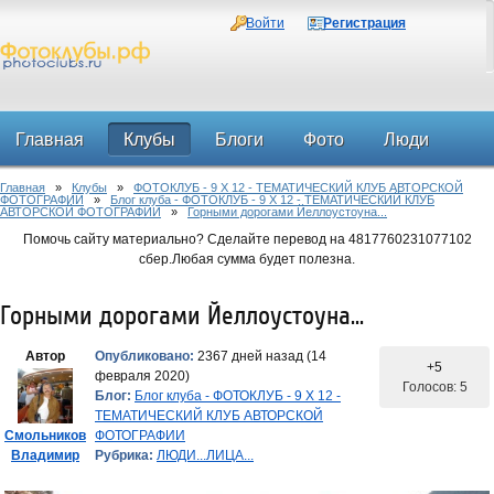
Войти
Регистрация
Главная
Клубы
Блоги
Фото
Люди
Главная
»
Клубы
»
ФОТОКЛУБ - 9 Х 12 - ТЕМАТИЧЕСКИЙ КЛУБ АВТОРСКОЙ
Форум
ФОТОГРАФИИ
»
Блог клуба - ФОТОКЛУБ - 9 Х 12 - ТЕМАТИЧЕСКИЙ КЛУБ
АВТОРСКОЙ ФОТОГРАФИИ
»
Горными дорогами Йеллоустоуна...
Помочь сайту материально? Сделайте перевод на 4817760231077102
сбер.Любая сумма будет полезна.
Горными дорогами Йеллоустоуна...
Автор
Опубликовано:
2367 дней назад (14
+5
февраля 2020)
Голосов: 5
Блог:
Блог клуба - ФОТОКЛУБ - 9 Х 12 -
ТЕМАТИЧЕСКИЙ КЛУБ АВТОРСКОЙ
Смольников
ФОТОГРАФИИ
Владимир
Рубрика:
ЛЮДИ...ЛИЦА...