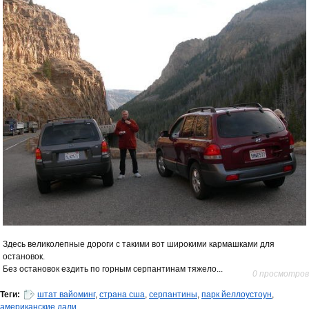
Здесь великолепные дороги с такими вот широкими кармашками для
остановок.
Без остановок ездить по горным серпантинам тяжело...
0 просмотров
Теги:
штат вайоминг
,
страна сша
,
серпантины
,
парк йеллоустоун
,
американские дали