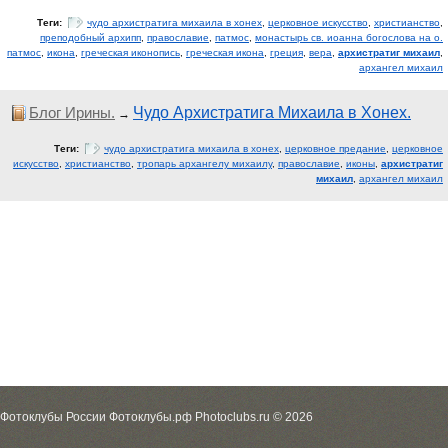
Теги:
чудо архистратига михаила в хонех
,
церковное искусство
,
христианство
,
преподобный архипп
,
православие
,
патмос
,
монастырь св. иоанна богослова на о.
патмос
,
икона
,
греческая иконопись
,
греческая икона
,
греция
,
вера
,
архистратиг михаил
,
архангел михаил
Блог Ирины.
Чудо Архистратига Михаила в Хонех.
→
Теги:
чудо архистратига михаила в хонех
,
церковное предание
,
церковное
искусство
,
христианство
,
тропарь архангелу михаилу
,
православие
,
иконы
,
архистратиг
михаил
,
архангел михаил
Фотоклубы России Фотоклубы.рф Photoclubs.ru © 2026