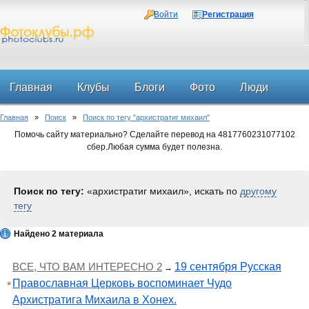
Войти
Регистрация
Главная
Клубы
Блоги
Фото
Люди
Главная
»
Поиск
»
Поиск по тегу "архистратиг михаил"
Форум
Помочь сайту материально? Сделайте перевод на 4817760231077102
сбер.Любая сумма будет полезна.
Поиск по тегу:
«архистратиг михаил», искать по
другому
тегу
Найдено 2 материала
ВСЕ, ЧТО ВАМ ИНТЕРЕСНО 2
19 сентября Русская
→
Православная Церковь воспоминает Чудо
Архистратига Михаила в Хонех.