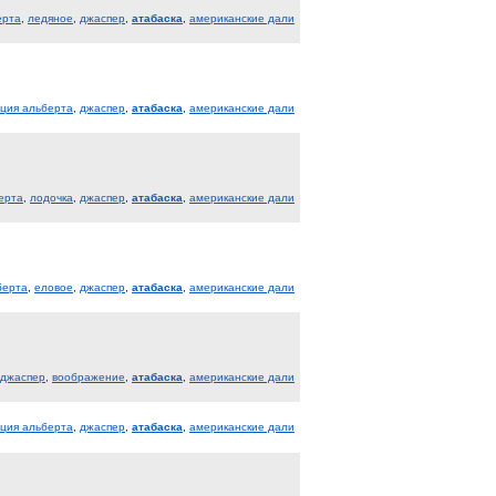
ерта
,
ледяное
,
джаспер
,
атабаска
,
американские дали
ция альберта
,
джаспер
,
атабаска
,
американские дали
ерта
,
лодочка
,
джаспер
,
атабаска
,
американские дали
берта
,
еловое
,
джаспер
,
атабаска
,
американские дали
джаспер
,
воображение
,
атабаска
,
американские дали
ция альберта
,
джаспер
,
атабаска
,
американские дали