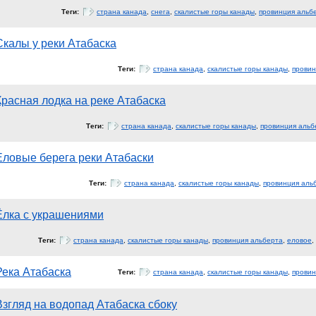
Теги:
страна канада
,
снега
,
скалистые горы канады
,
провинция альб
Скалы у реки Атабаска
Теги:
страна канада
,
скалистые горы канады
,
провин
Красная лодка на реке Атабаска
Теги:
страна канада
,
скалистые горы канады
,
провинция альб
Еловые берега реки Атабаски
Теги:
страна канада
,
скалистые горы канады
,
провинция аль
Ёлка с украшениями
Теги:
страна канада
,
скалистые горы канады
,
провинция альберта
,
еловое
,
Река Атабаска
Теги:
страна канада
,
скалистые горы канады
,
провин
Взгляд на водопад Атабаска сбоку