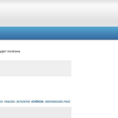
удет полезна.
та
,
джаспер
,
водопадик
,
атабаска
,
американские дали