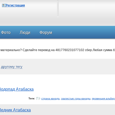
Регистрация
Фото
Люди
Форум
 материально? Сделайте перевод на 4817760231077102 сбер.Любая сумма б
о
другому тегу
Водопад Атабаска
Теги:
страна канада
,
скалистые горы канады
,
провинция альбер
Ледник Атабаска