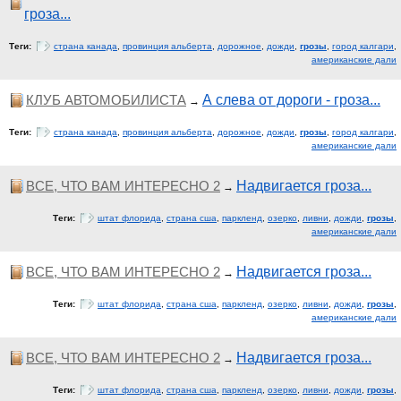
гроза...
Теги:
страна канада
,
провинция альберта
,
дорожное
,
дожди
,
грозы
,
город калгари
,
американские дали
КЛУБ АВТОМОБИЛИСТА
А слева от дороги - гроза...
→
Теги:
страна канада
,
провинция альберта
,
дорожное
,
дожди
,
грозы
,
город калгари
,
американские дали
ВСЕ, ЧТО ВАМ ИНТЕРЕСНО 2
Надвигается гроза...
→
Теги:
штат флорида
,
страна сша
,
паркленд
,
озерко
,
ливни
,
дожди
,
грозы
,
американские дали
ВСЕ, ЧТО ВАМ ИНТЕРЕСНО 2
Надвигается гроза...
→
Теги:
штат флорида
,
страна сша
,
паркленд
,
озерко
,
ливни
,
дожди
,
грозы
,
американские дали
ВСЕ, ЧТО ВАМ ИНТЕРЕСНО 2
Надвигается гроза...
→
Теги:
штат флорида
,
страна сша
,
паркленд
,
озерко
,
ливни
,
дожди
,
грозы
,