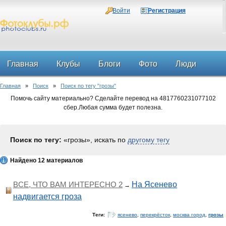
Войти
Регистрация
Главная
Клубы
Блоги
Фото
Люди
Главная
»
Поиск
»
Поиск по тегу "грозы"
Форум
Помочь сайту материально? Сделайте перевод на 4817760231077102
сбер.Любая сумма будет полезна.
Поиск по тегу:
«грозы», искать по
другому тегу
Найдено 12 материалов
ВСЕ, ЧТО ВАМ ИНТЕРЕСНО 2
На Ясенево
→
надвигается гроза
Теги:
ясенево
,
перекрёсток
,
москва город
,
грозы