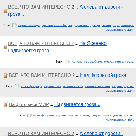
ВСЕ, ЧТО ВАМ ИНТЕРЕСНО 2
А слева от дороги -
→
гроза...
Теги:
страна канада
,
провинция альберта
,
дорожное
,
дожди
,
грозы
,
город калгари
,
американские дали
ВСЕ, ЧТО ВАМ ИНТЕРЕСНО 2
На Ясенево
→
надвигается гроза
Теги:
ясенево
,
перекрёсток
,
москва город
,
грозы
ВСЕ, ЧТО ВАМ ИНТЕРЕСНО 2
Над Флоридой гроза
→
Теги:
штат флорида
,
страна сша
,
пляжная тема
,
океан атлантика
,
индиан
,
грозы
,
американские дали
На фото весь МИР
Надвигается гроза...
→
Теги:
штат флорида
,
страна сша
,
паркленд
,
озерко
,
ливни
,
дожди
,
грозы
,
американские дали
ВСЕ, ЧТО ВАМ ИНТЕРЕСНО 2
А слева от дороги -
→