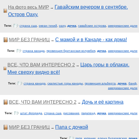
На фото весь МИР
Гавайским вечером в сентябре.
→
Остров Оаху.
Теги:
страна сша
,
океан тихий
,
оаху
,
дочка
,
гавайские острова
,
американские дали
МИР БЕЗ ГРАНИЦ
С мамой и в Канаде - как дома!
→
Теги:
страна канада
,
провинция британская колумбия
,
дочка
,
американские дали
ВСЕ, ЧТО ВАМ ИНТЕРЕСНО 2
Царь горы в облаках.
→
Мне сверху видно всё!
Теги:
страна канада
,
скалистые горы канады
,
провинция альберта
,
дочка
,
банф
,
американские дали
ВСЕ, ЧТО ВАМ ИНТЕРЕСНО 2
Дочь и её картина
→
Теги:
штат флорида
,
страна сша
,
рисование
,
паркленд
,
дочка
,
американские дали
МИР БЕЗ ГРАНИЦ
Папа с дочкой
→
Теги:
папа
,
купание
,
елена бударевская
,
дочка