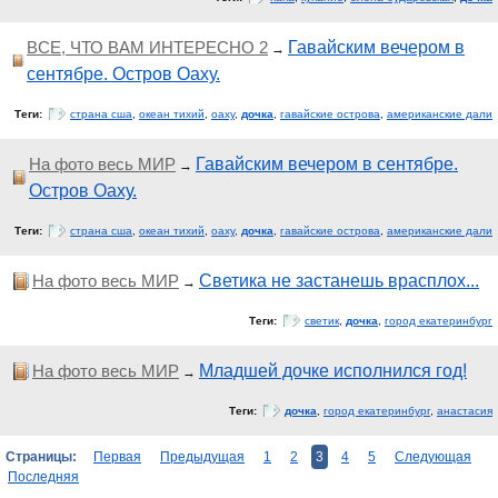
ВСЕ, ЧТО ВАМ ИНТЕРЕСНО 2
Гавайским вечером в
→
сентябре. Остров Оаху.
Теги:
страна сша
,
океан тихий
,
оаху
,
дочка
,
гавайские острова
,
американские дали
На фото весь МИР
Гавайским вечером в сентябре.
→
Остров Оаху.
Теги:
страна сша
,
океан тихий
,
оаху
,
дочка
,
гавайские острова
,
американские дали
На фото весь МИР
Светика не застанешь врасплох...
→
Теги:
светик
,
дочка
,
город екатеринбург
На фото весь МИР
Младшей дочке исполнился год!
→
Теги:
дочка
,
город екатеринбург
,
анастасия
Страницы:
Первая
Предыдущая
1
2
3
4
5
Следующая
Последняя