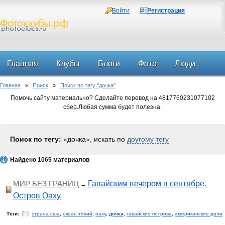
Войти
Регистрация
Главная
Клубы
Блоги
Фото
Люди
Главная
»
Поиск
»
Поиск по тегу "дочка"
Форум
Помочь сайту материально? Сделайте перевод на 4817760231077102
сбер.Любая сумма будет полезна.
Поиск по тегу:
«дочка», искать по
другому тегу
Найдено 1065 материалов
МИР БЕЗ ГРАНИЦ
Гавайским вечером в сентябре.
→
Остров Оаху.
Теги:
страна сша
,
океан тихий
,
оаху
,
дочка
,
гавайские острова
,
американские дали