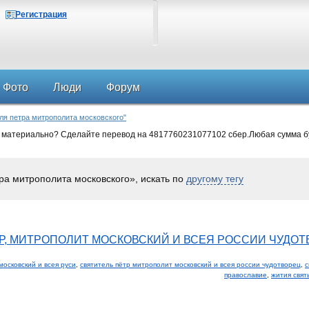
Регистрация
Фото
Люди
Форум
еля петра митрополита московского"
 материально? Сделайте перевод на 4817760231077102 сбер.Любая сумма б
ра митрополита московского», искать по
другому тегу
Р, МИТРОПОЛИТ МОСКОВСКИЙ И ВСЕЯ РОССИИ ЧУДОТ
московский и всея руси
,
святитель пётр митрополит московский и всея россии чудотворец
,
с
православие
,
жития свят