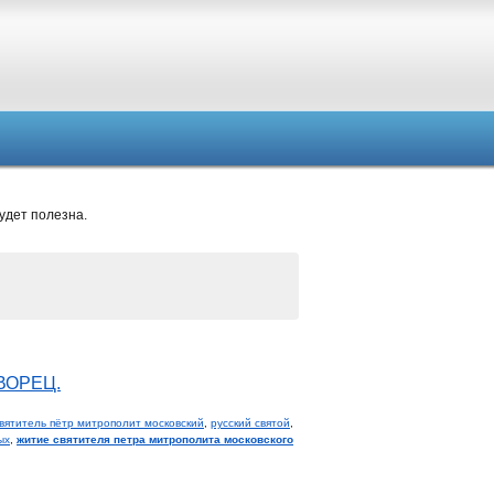
удет полезна.
ВОРЕЦ.
вятитель пётр митрополит московский
,
русский святой
,
ых
,
житие святителя петра митрополита московского