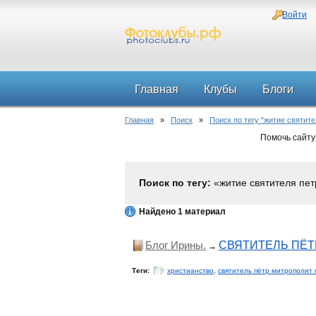
Войти
Главная
Клубы
Блоги
Главная
»
Поиск
»
Поиск по тегу "житие святит
Помочь сайту
Поиск по тегу:
«житие святителя пет
Найдено 1 материал
Блог Ирины.
СВЯТИТЕЛЬ ПЁТ
→
Теги:
христианство
,
святитель пётр митрополит 