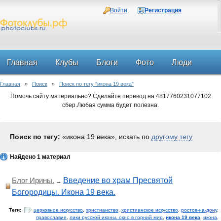
Войти
Регистрация
Главная
Клубы
Блоги
Фото
Люди
Главная
»
Поиск
»
Поиск по тегу "икона 19 века"
Форум
Помочь сайту материально? Сделайте перевод на 4817760231077102
сбер.Любая сумма будет полезна.
Поиск по тегу:
«икона 19 века», искать по
другому тегу
Найдено 1 материал
Блог Ирины.
Введение во храм Пресвятой
→
Богородицы. Икона 19 века.
Теги:
церковное искусство
,
христианство
,
христианское искусство
,
ростов-на-дону
,
православие
,
лики русской иконы. окно в горний мир
,
икона 19 века
,
икона
,