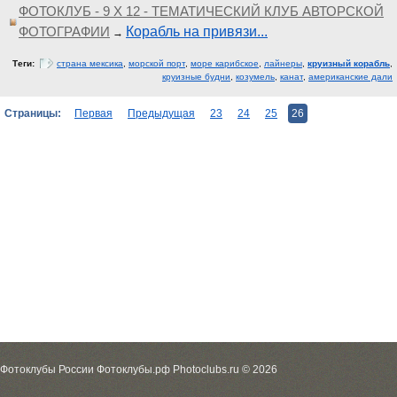
ФОТОКЛУБ - 9 Х 12 - ТЕМАТИЧЕСКИЙ КЛУБ АВТОРСКОЙ
ФОТОГРАФИИ
Корабль на привязи...
→
Теги:
страна мексика
,
морской порт
,
море карибское
,
лайнеры
,
круизный корабль
,
круизные будни
,
козумель
,
канат
,
американские дали
Страницы:
Первая
Предыдущая
23
24
25
26
Фотоклубы России Фотоклубы.рф Photoclubs.ru © 2026