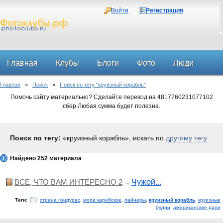
Войти
Регистрация
Главная
Клубы
Блоги
Фото
Люди
Главная
»
Поиск
»
Поиск по тегу "круизный корабль"
Форум
Помочь сайту материально? Сделайте перевод на 4817760231077102
сбер.Любая сумма будет полезна.
Поиск по тегу:
«круизный корабль», искать по
другому тегу
Найдено 252 материала
ВСЕ, ЧТО ВАМ ИНТЕРЕСНО 2
Чужой...
→
Теги:
страна гондурас
,
море карибское
,
лайнеры
,
круизный корабль
,
круизные
будни
,
американские дали