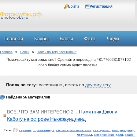
Войти
Регистрация
Главная
Клубы
Блоги
Фото
Люди
Главная
»
Поиск
»
Поиск по тегу "лестницы"
Форум
Помочь сайту материально? Сделайте перевод на 4817760231077102
сбер.Любая сумма будет полезна.
Поиск по тегу:
«лестницы», искать по
другому тегу
Найдено 56 материалов
ВСЕ, ЧТО ВАМ ИНТЕРЕСНО 2
Памятник Джону
→
Каботу на острове Ньюфаундленд
Теги:
ступени
,
страна канада
,
скульптуры и памятники
,
сент-джонс
,
ньюфаундленд
,
лестницы
,
американские дали
,
авалон