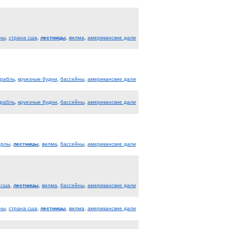
ны
,
страна сша
,
лестницы
,
вилма
,
американские дали
орабль
,
круизные будни
,
бассейны
,
американские дали
орабль
,
круизные будни
,
бассейны
,
американские дали
орлы
,
лестницы
,
вилма
,
бассейны
,
американские дали
 сша
,
лестницы
,
вилма
,
бассейны
,
американские дали
ны
,
страна сша
,
лестницы
,
вилма
,
американские дали