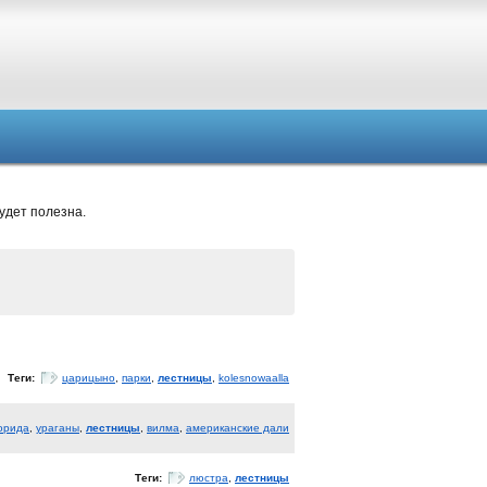
удет полезна.
Теги:
царицыно
,
парки
,
лестницы
,
kolesnowaalla
орида
,
ураганы
,
лестницы
,
вилма
,
американские дали
Теги:
люстра
,
лестницы