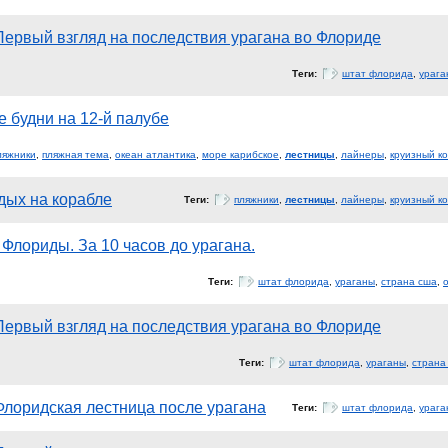
Первый взгляд на последствия урагана во Флориде
Теги:
штат флорида
,
урага
 будни на 12-й палубе
ляжники
,
пляжная тема
,
океан атлантика
,
море карибское
,
лестницы
,
лайнеры
,
круизный к
дых на корабле
Теги:
пляжники
,
лестницы
,
лайнеры
,
круизный к
Флориды. За 10 часов до урагана.
Теги:
штат флорида
,
ураганы
,
страна сша
,
Первый взгляд на последствия урагана во Флориде
Теги:
штат флорида
,
ураганы
,
страна
Флоридская лестница после урагана
Теги:
штат флорида
,
урага