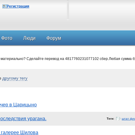
Регистрация
Фото
Люди
Форум
 материально? Сделайте перевод на 4817760231077102 сбер.Любая сумма б
по
другому тегу
ечер в Царицыно
оследствия урагана.
Теги:
штат фл
 галерее Шилова