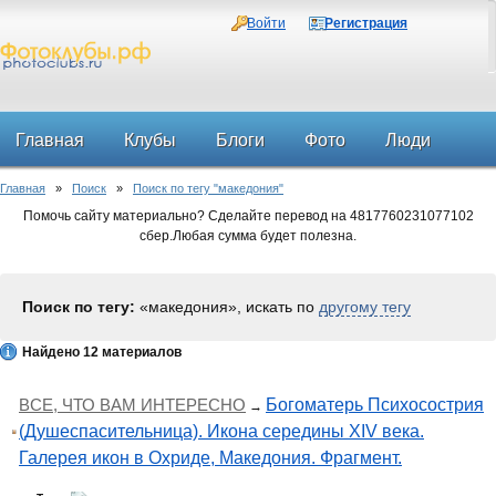
Войти
Регистрация
Главная
Клубы
Блоги
Фото
Люди
Главная
»
Поиск
»
Поиск по тегу "македония"
Форум
Помочь сайту материально? Сделайте перевод на 4817760231077102
сбер.Любая сумма будет полезна.
Поиск по тегу:
«македония», искать по
другому тегу
Найдено 12 материалов
ВСЕ, ЧТО ВАМ ИНТЕРЕСНО
Богоматерь Психосострия
→
(Душеспасительница). Икона середины XIV века.
Галерея икон в Охриде, Македония. Фрагмент.