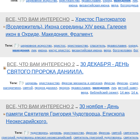
Теги:
церковное искусство
,
христианство
,
православие
,
охрид
,
македония
,
лик
,
икона
,
византийская икона
,
вера
,
богородица
ВСЕ, ЧТО ВАМ ИНТЕРЕСНО
Христос Пантократор
→
(Вседержитель). Икона середины XIV века. Галерея
икон в Охриде, Македония. Фрагмент.
Теги:
церковное искусство
,
христос
,
христианство
,
спаситель
,
православие
,
охрид
,
македония
,
лик
,
икона
,
иисус христос
,
византийская икона
,
вера
,
богочеловек
,
бог
ВСЕ, ЧТО ВАМ ИНТЕРЕСНО 2
30 ДЕКАБРЯ - ДЕНЬ
→
СВЯТОГО ПРОРОКА ДАНИИЛА.
Теги:
церковь
,
христианство
,
фрески михаила и евтихия
,
фрески
,
фреска
,
старо
нагоричино
,
святой
,
пророк даниил
,
пророк
,
православие
,
македония
,
лик
,
ветхий завет
,
вера
,
библейский сюжет
,
14 век
,
14 в.
ВСЕ, ЧТО ВАМ ИНТЕРЕСНО 2
30 ноября - День
→
памяти Святителя Григория Чудотворца, Епископа
Неокесарийского.
Теги:
чудотворец
,
церковь
,
христианство
,
фрески
,
фреска
,
святой
,
святитель
григорий чудотворец епископ неокесарийский
,
святитель григорий чудотворец
,
святитель