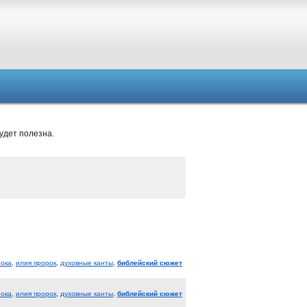
удет полезна.
рока
,
илия пророк
,
духовные канты
,
библейский сюжет
рока
,
илия пророк
,
духовные канты
,
библейский сюжет