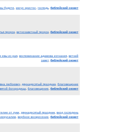
имы будете
,
иисус христос
,
господь
,
библейский сюжет
лья пророк
,
ветхозаветный пророк
,
библейский сюжет
и евы из рая
,
воспоминание адамова изгнания
,
ветхий
завет
,
библейский сюжет
вна любоевич
,
двунадесятый праздник
,
благовещение
вятой богородицы
,
благовещение
,
библейский сюжет
гелие от луки
,
двунадесятый праздник
,
вход господень
о иерусалим
,
вербное воскресение
,
библейский сюжет