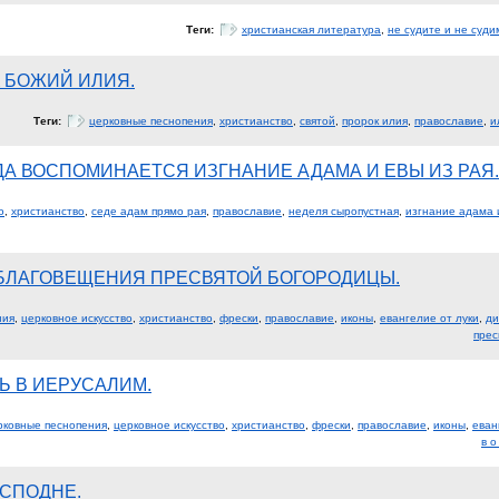
Теги:
христианская литература
,
не судите и не суд
 БОЖИЙ ИЛИЯ.
Теги:
церковные песнопения
,
христианство
,
святой
,
пророк илия
,
православие
,
и
ОДА ВОСПОМИНАЕТСЯ ИЗГНАНИЕ АДАМА И ЕВЫ ИЗ РАЯ.
о
,
христианство
,
седе адам прямо рая
,
православие
,
неделя сыропустная
,
изгнание адама 
БЛАГОВЕЩЕНИЯ ПРЕСВЯТОЙ БОГОРОДИЦЫ.
ния
,
церковное искусство
,
христианство
,
фрески
,
православие
,
иконы
,
евангелие от луки
,
ди
прес
Ь В ИЕРУСАЛИМ.
рковные песнопения
,
церковное искусство
,
христианство
,
фрески
,
православие
,
иконы
,
еван
в 
СПОДНЕ.