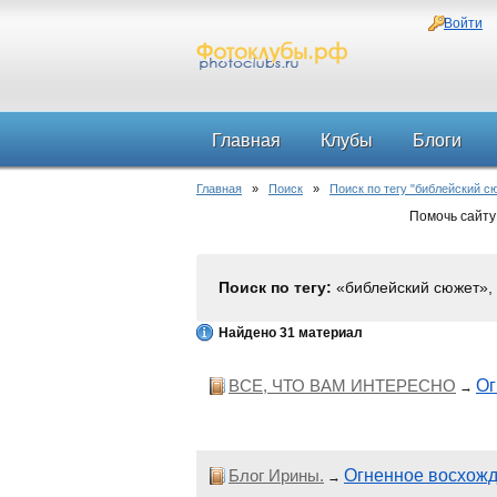
Войти
Главная
Клубы
Блоги
Главная
»
Поиск
»
Поиск по тегу "библейский с
Помочь сайту
Поиск по тегу:
«библейский сюжет», 
Найдено 31 материал
ВСЕ, ЧТО ВАМ ИНТЕРЕСНО
Ог
→
Блог Ирины.
Огненное восхожд
→