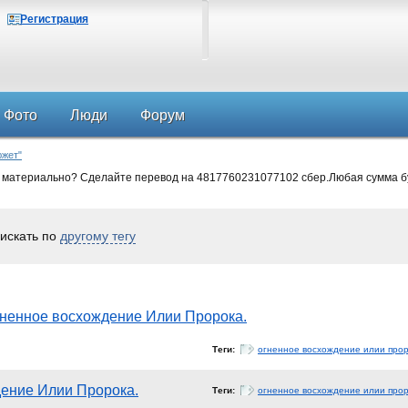
Регистрация
Фото
Люди
Форум
южет"
 материально? Сделайте перевод на 4817760231077102 сбер.Любая сумма б
искать по
другому тегу
ненное восхождение Илии Пророка.
Теги:
огненное восхождение илии про
ение Илии Пророка.
Теги:
огненное восхождение илии про