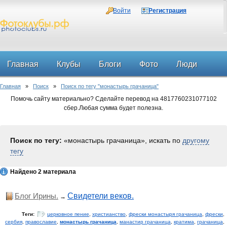
Войти
Регистрация
Главная
Клубы
Блоги
Фото
Люди
Главная
»
Поиск
»
Поиск по тегу "монастырь грачаница"
Форум
Помочь сайту материально? Сделайте перевод на 4817760231077102
сбер.Любая сумма будет полезна.
Поиск по тегу:
«монастырь грачаница», искать по
другому
тегу
Найдено 2 материала
Блог Ирины.
Свидетели веков.
→
Теги:
церковное пение
,
христианство
,
фрески монастыря грачаница
,
фрески
,
сербия
,
православие
,
монастырь грачаница
,
манастир грачаница
,
кратима
,
грачаница
,