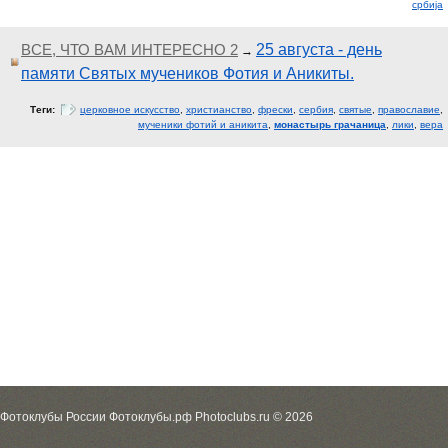
cрбија
ВСЕ, ЧТО ВАМ ИНТЕРЕСНО 2
25 августа - день
→
памяти Святых мучеников Фотия и Аникиты.
Теги:
церковное искусство
,
христианство
,
фрески
,
сербия
,
святые
,
православие
,
мученики фотий и аникита
,
монастырь грачаница
,
лики
,
вера
Фотоклубы России Фотоклубы.рф Photoclubs.ru © 2026