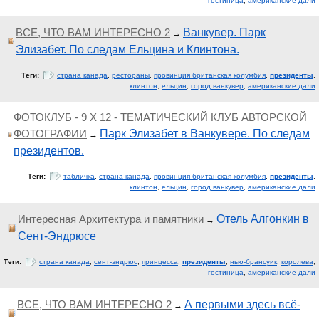
гостиница
,
американские дали
ВСЕ, ЧТО ВАМ ИНТЕРЕСНО 2
Ванкувер. Парк
→
Элизабет. По следам Ельцина и Клинтона.
Теги:
страна канада
,
рестораны
,
провинция британская колумбия
,
президенты
,
клинтон
,
ельцин
,
город ванкувер
,
американские дали
ФОТОКЛУБ - 9 Х 12 - ТЕМАТИЧЕСКИЙ КЛУБ АВТОРСКОЙ
ФОТОГРАФИИ
Парк Элизабет в Ванкувере. По следам
→
президентов.
Теги:
табличка
,
страна канада
,
провинция британская колумбия
,
президенты
,
клинтон
,
ельцин
,
город ванкувер
,
американские дали
Интересная Архитектура и памятники
Отель Алгонкин в
→
Сент-Эндрюсе
Теги:
страна канада
,
сент-эндрюс
,
принцесса
,
президенты
,
нью-брансуик
,
королева
,
гостиница
,
американские дали
ВСЕ, ЧТО ВАМ ИНТЕРЕСНО 2
А первыми здесь всё-
→