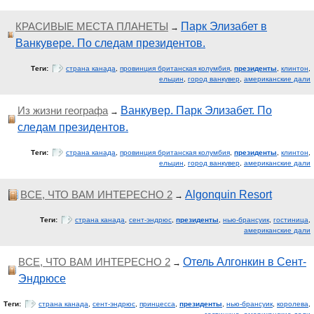
КРАСИВЫЕ МЕСТА ПЛАНЕТЫ
Парк Элизабет в
→
Ванкувере. По следам президентов.
Теги:
страна канада
,
провинция британская колумбия
,
президенты
,
клинтон
,
ельцин
,
город ванкувер
,
американские дали
Из жизни географа
Ванкувер. Парк Элизабет. По
→
следам президентов.
Теги:
страна канада
,
провинция британская колумбия
,
президенты
,
клинтон
,
ельцин
,
город ванкувер
,
американские дали
ВСЕ, ЧТО ВАМ ИНТЕРЕСНО 2
Algonquin Resort
→
Теги:
страна канада
,
сент-эндрюс
,
президенты
,
нью-брансуик
,
гостиница
,
американские дали
ВСЕ, ЧТО ВАМ ИНТЕРЕСНО 2
Отель Алгонкин в Сент-
→
Эндрюсе
Теги:
страна канада
,
сент-эндрюс
,
принцесса
,
президенты
,
нью-брансуик
,
королева
,