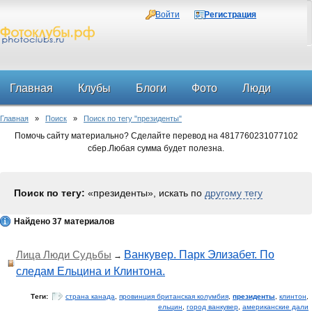
Войти
Регистрация
Главная
Клубы
Блоги
Фото
Люди
Главная
»
Поиск
»
Поиск по тегу "президенты"
Форум
Помочь сайту материально? Сделайте перевод на 4817760231077102
сбер.Любая сумма будет полезна.
Поиск по тегу:
«президенты», искать по
другому тегу
Найдено 37 материалов
Лица Люди Судьбы
Ванкувер. Парк Элизабет. По
→
следам Ельцина и Клинтона.
Теги:
страна канада
,
провинция британская колумбия
,
президенты
,
клинтон
,
ельцин
,
город ванкувер
,
американские дали