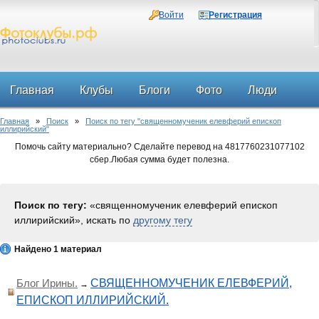
Войти
Регистрация
Главная
Клубы
Блоги
Фото
Люди
Главная
»
Поиск
»
Поиск по тегу "священномученик елевферий епископ
Форум
иллирийский"
Помочь сайту материально? Сделайте перевод на 4817760231077102
сбер.Любая сумма будет полезна.
Поиск по тегу:
«священномученик елевферий епископ
иллирийский», искать по
другому тегу
Найдено 1 материал
Блог Ирины.
СВЯЩЕННОМУЧЕНИК ЕЛЕВФЕРИЙ,
→
ЕПИСКОП ИЛЛИРИЙСКИЙ.