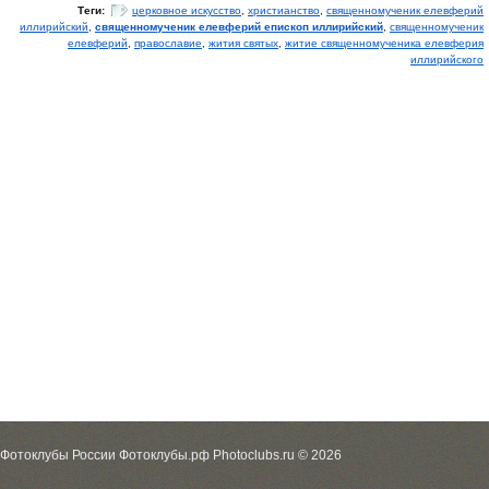
Теги:
церковное искусство
,
христианство
,
священномученик елевферий
иллирийский
,
священномученик елевферий епископ иллирийский
,
священномученик
елевферий
,
православие
,
жития святых
,
житие священномученика елевферия
иллирийского
Фотоклубы России Фотоклубы.рф Photoclubs.ru © 2026