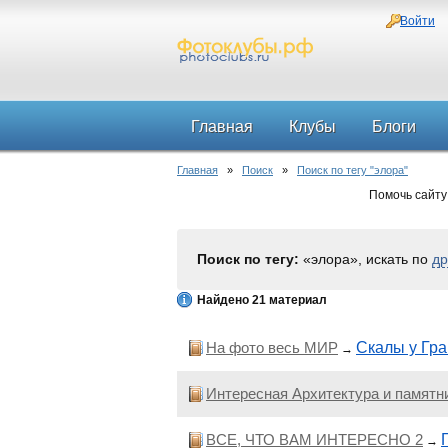
Войти
Главная
Клубы
Блоги
Главная
»
Поиск
»
Поиск по тегу "элора"
Помочь сайту
Поиск по тегу:
«элора», искать по
др
Найдено 21 материал
На фото весь МИР
Скалы у Гр
→
Интересная Архитектура и памятн
ВСЕ, ЧТО ВАМ ИНТЕРЕСНО 2
→