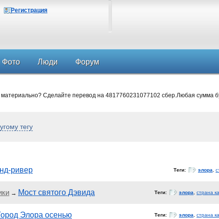
Регистрация
Фото
Люди
Форум
 материально? Сделайте перевод на 4817760231077102 сбер.Любая сумма б
угому тегу
анд-ривер
Теги:
элора
,
с
ики
Мост святого Дэвида
→
Теги:
элора
,
страна к
Город Элора осенью
Теги:
элора
,
страна к