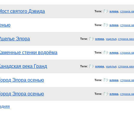
Мост святого Дэвида
Теги:
элора
,
страна к
сенью
Теги:
элора
,
страна к
Ущелье Элора
Теги:
элора
,
ущелья
,
страна ка
Каменные стенки водоёма
Теги:
элора
,
страна к
Канадская река Гранд
Теги:
элора
,
ущелья
,
страна ка
Город Элора осенью
Теги:
элора
,
страна к
Город Элора осенью
Теги:
элора
,
страна к
едняя