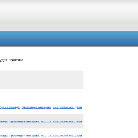
удет полезна.
трана канада
,
провинция онтарио
,
американские дали
анада
,
провинция онтарио
,
мосток
,
американские дали
анада
,
провинция онтарио
,
мосток
,
американские дали