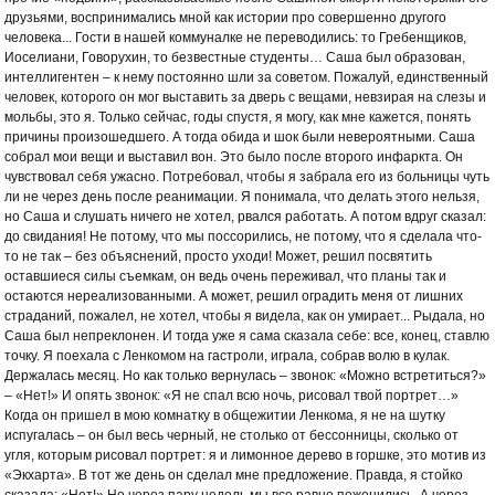
друзьями, воспринимались мной как истории про совершенно другого
человека... Гости в нашей коммуналке не переводились: то Гребенщиков,
Иоселиани, Говорухин, то безвестные студенты… Саша был образован,
интеллигентен – к нему постоянно шли за советом. Пожалуй, единственный
человек, которого он мог выставить за дверь с вещами, невзирая на слезы и
мольбы, это я. Только сейчас, годы спустя, я могу, как мне кажется, понять
причины произошедшего. А тогда обида и шок были невероятными. Саша
собрал мои вещи и выставил вон. Это было после второго инфаркта. Он
чувствовал себя ужасно. Потребовал, чтобы я забрала его из больницы чуть
ли не через день после реанимации. Я понимала, что делать этого нельзя,
но Саша и слушать ничего не хотел, рвался работать. А потом вдруг сказал:
до свидания! Не потому, что мы поссорились, не потому, что я сделала что-
то не так – без объяснений, просто уходи! Может, решил посвятить
оставшиеся силы съемкам, он ведь очень переживал, что планы так и
остаются нереализованными. А может, решил оградить меня от лишних
страданий, пожалел, не хотел, чтобы я видела, как он умирает... Рыдала, но
Саша был непреклонен. И тогда уже я сама сказала себе: все, конец, ставлю
точку. Я поехала с Ленкомом на гастроли, играла, собрав волю в кулак.
Держалась месяц. Но как только вернулась – звонок: «Можно встретиться?»
– «Нет!» И опять звонок: «Я не спал всю ночь, рисовал твой портрет…»
Когда он пришел в мою комнатку в общежитии Ленкома, я не на шутку
испугалась – он был весь черный, не столько от бессонницы, сколько от
угля, которым рисовал портрет: я и лимонное дерево в горшке, это мотив из
«Экхарта». В тот же день он сделал мне предложение. Правда, я стойко