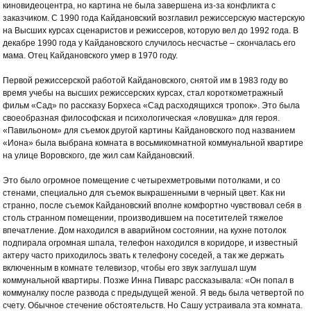
киновидеоцентра, но картина не была завершена из-за конфликта с
заказчиком. С 1990 года Кайдановский возглавил режиссерскую мастерскую
на Высших курсах сценаристов и режиссеров, которую вел до 1992 года. В
декабре 1990 года у Кайдановского случилось несчастье – скончалась его
мама. Отец Кайдановского умер в 1970 году.
Первой режиссерской работой Кайдановского, снятой им в 1983 году во
время учебы на высших режиссерских курсах, стал короткометражный
фильм «Сад» по рассказу Борхеса «Сад расходящихся тропок». Это была
своеобразная философская и психологическая «ловушка» для героя.
«Павильоном» для съемок другой картины Кайдановского под названием
«Иона» была выбрана комната в восьмикомнатной коммунальной квартире
на улице Воровского, где жил сам Кайдановский.
Это было огромное помещение с четырехметровыми потолками, и со
стенами, специально для съемок выкрашенными в черный цвет. Как ни
странно, после съемок Кайдановский вполне комфортно чувствовал себя в
столь странном помещении, производившем на посетителей тяжелое
впечатление. Дом находился в аварийном состоянии, на кухне потолок
подпирала огромная шпала, телефон находился в коридоре, и известный
актеру часто приходилось звать к телефону соседей, а так же держать
включенным в комнате телевизор, чтобы его звук заглушал шум
коммунальной квартиры. Позже Инна Пиварс рассказывала: «Он попал в
коммуналку после развода с предыдущей женой. Я ведь была четвертой по
счету. Обычное стечение обстоятельств. Но Сашу устраивала эта комната.