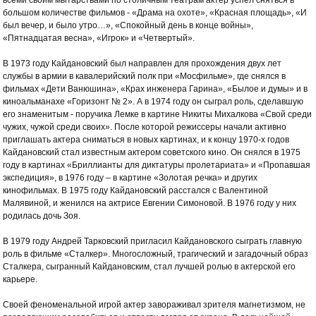
всеми своим мытарствами по столичным театрам актер успел сняться в
большом количестве фильмов - «Драма на охоте», «Красная площадь», «И
был вечер, и было утро…», «Спокойный день в конце войны»,
«Пятнадцатая весна», «Игрок» и «Четвертый».
В 1973 году Кайдановский был направлен для прохождения двух лет
службы в армии в кавалерийский полк при «Мосфильме», где снялся в
фильмах «Дети Ванюшина», «Крах инженера Гарина», «Былое и думы» и в
киноальманахе «Горизонт № 2». А в 1974 году он сыграл роль, сделавшую
его знаменитым - поручика Лемке в картине Никиты Михалкова «Свой среди
чужих, чужой среди своих». После которой режиссеры начали активно
приглашать актера сниматься в новых картинах, и к концу 1970-х годов
Кайдановский стал известным актером советского кино. Он снялся в 1975
году в картинах «Бриллианты для диктатуры пролетариата» и «Пропавшая
экспедиция», в 1976 году – в картине «Золотая речка» и других
кинофильмах. В 1975 году Кайдановский расстался с Валентиной
Малявиной, и женился на актрисе Евгении Симоновой. В 1976 году у них
родилась дочь Зоя.
В 1979 году Андрей Тарковский пригласил Кайдановского сыграть главную
роль в фильме «Сталкер». Многосложный, трагический и загадочный образ
Сталкера, сыгранный Кайдановским, стал лучшей ролью в актерской его
карьере.
Своей феноменальной игрой актер завораживал зрителя магнетизмом, не