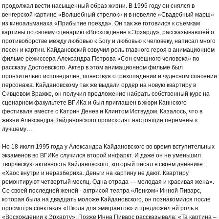
продолжал вести насыщенный образ жизни. В 1995 году он снялся в
венгерской картине «Волшебный стрелок» и в новелле «Свадебный марш»
из киноальманаха «Прибытие поезда». Он так же готовился к съемкам
картины по своему сценарию «Восхождение к Эрхарду», рассказывавшей о
противоборстве между любовью к Богу и любовью к человеку, написал много
песен и картин. Кайдановский озвучил роль главного героя в анимационном
фильме режиссера Александра Петрова «Сон смешного человека» по
рассказу Достоевского. Актер в этом анимационном фильме был
пронзительно исповедален, повествуя о грехопадении и чудесном спасении
персонажа. Кайдановскому так же выдали ордер на новую квартиру в
Сивцевом Вражке, он получил предложение набрать собственный курс на
сценарном факультете ВГИКа и был приглашен в жюри Каннского
фестиваля вместе с Катрин Денев и Клинтом Иствудом. Казалось, что в
жизни Александра Кайдановского происходят настоящие перемены к
лучшему…
Но 18 июля 1995 года у Александра Кайдановского во время вступительных
экзаменов во ВГИКе случился второй инфаркт. И даже он не уменьшил
творческую активность Кайдановского, который писал в своем дневнике:
«Хаос внутри и неразбериха. Деньги на картину не дают. Квартиру
ремонтируют четвертый месяц. Одна отрада — молодая и красивая жена».
Со своей последней женой - актрисой театра «Ленком» Инной Пиварс,
которая была на двадцать моложе Кайдановского, он познакомился после
просмотра спектакля «Школа для эмигрантов» и предложил ей роль в
«Восхождении к Эрхарту». Позже Инна Пиварс рассказывала: «Та картина –