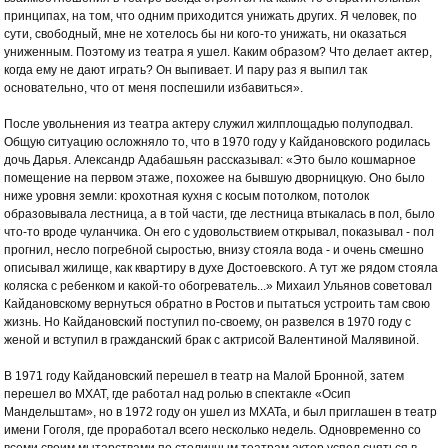
принципах, на том, что одним приходится унижать других. Я человек, по
сути, свободный, мне не хотелось бы ни кого-то унижать, ни оказаться
униженным. Поэтому из театра я ушел. Каким образом? Что делает актер,
когда ему не дают играть? Он выпивает. И пару раз я выпил так
основательно, что от меня поспешили избавиться».
После увольнения из театра актеру служил жилплощадью полуподвал.
Общую ситуацию осложняло то, что в 1970 году у Кайдановского родилась
дочь Дарья. Александр Адабашьян рассказывал: «Это было кошмарное
помещение на первом этаже, похожее на бывшую дворницкую. Оно было
ниже уровня земли: крохотная кухня с косым потолком, потолок
образовывала лестница, а в той части, где лестница втыкалась в пол, было
что-то вроде чуланчика. Он его с удовольствием открывал, показывал - пол
прогнил, несло погребной сыростью, внизу стояла вода - и очень смешно
описывал жилище, как квартиру в духе Достоевского. А тут же рядом стояла
коляска с ребенком и какой-то обогреватель...» Михаил Ульянов советовал
Кайдановскому вернуться обратно в Ростов и пытаться устроить там свою
жизнь. Но Кайдановский поступил по-своему, он развелся в 1970 году с
женой и вступил в гражданский брак с актрисой Валентиной Малявиной.
В 1971 году Кайдановский перешел в театр на Малой Бронной, затем
перешел во МХАТ, где работал над ролью в спектакле «Осип
Мандельштам», но в 1972 году он ушел из МХАТа, и был приглашен в театр
имени Гоголя, где проработал всего несколько недель. Одновременно со