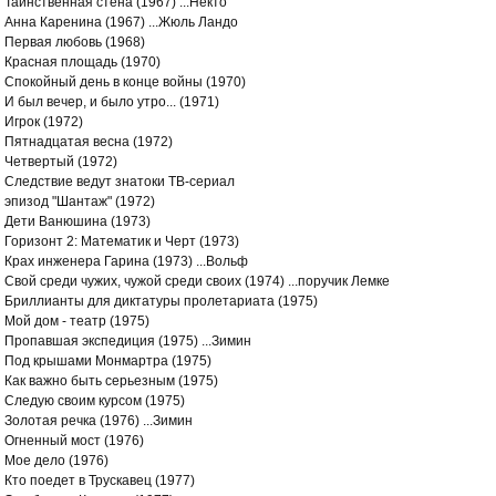
Таинственная стена (1967) ...Некто
Анна Каренина (1967) ...Жюль Ландо
Первая любовь (1968)
Красная площадь (1970)
Спокойный день в конце войны (1970)
И был вечер, и было утро... (1971)
Игрок (1972)
Пятнадцатая весна (1972)
Четвертый (1972)
Следствие ведут знатоки ТВ-сериал
эпизод "Шантаж" (1972)
Дети Ванюшина (1973)
Горизонт 2: Математик и Черт (1973)
Крах инженера Гарина (1973) ...Вольф
Свой среди чужих, чужой среди своих (1974) ...поручик Лемке
Бриллианты для диктатуры пролетариата (1975)
Мой дом - театр (1975)
Пропавшая экспедиция (1975) ...Зимин
Под крышами Монмартра (1975)
Как важно быть серьезным (1975)
Следую своим курсом (1975)
Золотая речка (1976) ...Зимин
Огненный мост (1976)
Мое дело (1976)
Кто поедет в Трускавец (1977)