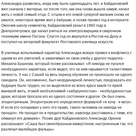
Александра развелись, когда ему было одиннадцать лет, и Кайдановский
жил сначала с матерью, но после того, как она снова вышла замуж, начал
жить с новой семьей отца. С отцом и его новой супругой мальчик снова не
ужился, некоторое время жил у бабушки, и позже провел год в интернате.
Окончив школу-семилетку, Кайдановский уехал в 1960 году в
Днепропетровск, где начал учиться на электросварщика в сварочном
техникуме имени Патона. Спустя год он вернулся в Ростов-на-Дону и
поступил на актерский факультет Ростовского училища искусств.
В училище вспыльчивый характер Александра вскоре привел к конфликту с
одним из его учителей, и заканчивал он свою учебу у другого педагога -
Михаила Бушнова, который позже рассказывал: «Я никогда не пугался
необузданного характера, если видел, что за ним скрывается талантливая
личность. У нас с Сашей за весь период обучения не произошло ни одного
скандала. Он, несомненно, был неординарной личностью, предсказать его
будущее было трудно, но он выделялся из всего курса какой-то яркой
манерой жить, этакой необъяснимой «забурунностью» - необузданностью
души, которая бросала его из одного состояния в другое. Он был очень
эгоцентричным. Эгоцентризм его определялся формулой «я хочу - я могу».
И если кто оспаривал у него это право, такого человека он никогда не
прощал». Не прощал он и предательство, навсегда расставаясь с теми, кто
обманул его доверие». Позже друг Кайдановского Александр Орехов
рассказывал: «Саша был своеобразным камертоном, настроенным так, что
различал малейшую фальшь».