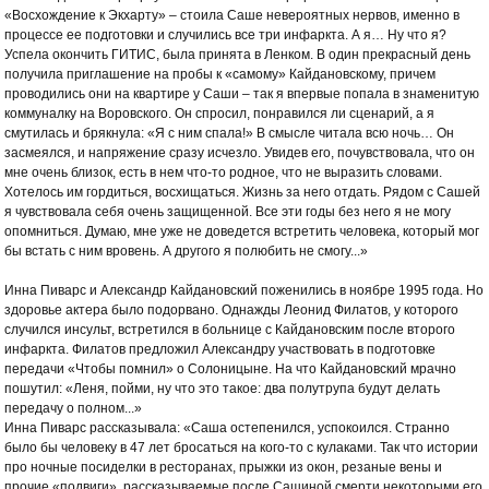
«Восхождение к Экхарту» – стоила Саше невероятных нервов, именно в
процессе ее подготовки и случились все три инфаркта. А я… Ну что я?
Успела окончить ГИТИС, была принята в Ленком. В один прекрасный день
получила приглашение на пробы к «самому» Кайдановскому, причем
проводились они на квартире у Саши – так я впервые попала в знаменитую
коммуналку на Воровского. Он спросил, понравился ли сценарий, а я
смутилась и брякнула: «Я с ним спала!» В смысле читала всю ночь… Он
засмеялся, и напряжение сразу исчезло. Увидев его, почувствовала, что он
мне очень близок, есть в нем что-то родное, что не выразить словами.
Хотелось им гордиться, восхищаться. Жизнь за него отдать. Рядом с Сашей
я чувствовала себя очень защищенной. Все эти годы без него я не могу
опомниться. Думаю, мне уже не доведется встретить человека, который мог
бы встать с ним вровень. А другого я полюбить не смогу...»
Инна Пиварс и Александр Кайдановский поженились в ноябре 1995 года. Но
здоровье актера было подорвано. Однажды Леонид Филатов, у которого
случился инсульт, встретился в больнице с Кайдановским после второго
инфаркта. Филатов предложил Александру участвовать в подготовке
передачи «Чтобы помнил» о Солоницыне. На что Кайдановский мрачно
пошутил: «Леня, пойми, ну что это такое: два полутрупа будут делать
передачу о полном...»
Инна Пиварс рассказывала: «Саша остепенился, успокоился. Странно
было бы человеку в 47 лет бросаться на кого-то с кулаками. Так что истории
про ночные посиделки в ресторанах, прыжки из окон, резаные вены и
прочие «подвиги», рассказываемые после Сашиной смерти некоторыми его