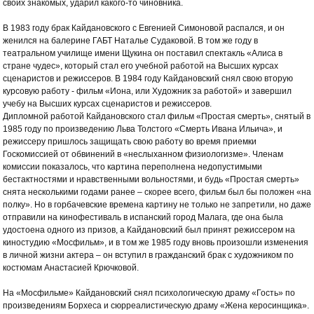
своих знакомых, ударил какого-то чиновника.
В 1983 году брак Кайдановского с Евгенией Симоновой распался, и он
женился на балерине ГАБТ Наталье Судаковой. В том же году в
театральном училище имени Щукина он поставил спектакль «Алиса в
стране чудес», который стал его учебной работой на Высших курсах
сценаристов и режиссеров. В 1984 году Кайдановский снял свою вторую
курсовую работу - фильм «Иона, или Художник за работой» и завершил
учебу на Высших курсах сценаристов и режиссеров.
Дипломной работой Кайдановского стал фильм «Простая смерть», снятый в
1985 году по произведению Льва Толстого «Смерть Ивана Ильича», и
режиссеру пришлось защищать свою работу во время приемки
Госкомиссией от обвинений в «неслыханном физиологизме». Членам
комиссии показалось, что картина переполнена недопустимыми
бестактностями и нравственными вольностями, и будь «Простая смерть»
снята несколькими годами ранее – скорее всего, фильм был бы положен «на
полку». Но в горбачевские времена картину не только не запретили, но даже
отправили на кинофестиваль в испанский город Малага, где она была
удостоена одного из призов, а Кайдановский был принят режиссером на
киностудию «Мосфильм», и в том же 1985 году вновь произошли изменения
в личной жизни актера – он вступил в гражданский брак с художником по
костюмам Анастасией Крючковой.
На «Мосфильме» Кайдановский снял психологическую драму «Гость» по
произведениям Борхеса и сюрреалистическую драму «Жена керосинщика».