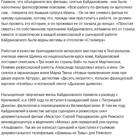
Главное, что объединяло все фильмы, снятые Кайдановским - они были
наполнены философскими поисками. «Всю работу по фильму он выполнял
сам, - говорила его бывшая супруга Ирина. - Он не мог снимать фильм по
чужому сценарию, потому что, прежде чем приступить к работе, он должен
был прожить эту историю, и он проживал ее от начала до конца». «Простая
смерть» по собственному признанию Кайдановского, избавила его от страха
смерти, и практически в каждой режиссерской и сценарной работе
Кайдановского были видны мотивы и отголоски «Сталкера».
Работая в качестве преподавателя актерского мастерства в Театральном
училище имени Щукина на национальном курсе коми, Кайдановский
поставил спектакль «Три ножа из страны Вэй» по пьесе Мартинсона.
Помимо режиссерской работы Александр продолжал играть в кино. Он
снялся в экранизации книги Марка Твена «Новые приключения янки при
дворе короля Артура», детективе «Десять негритят», польско-французской
картине «Ноябрь» и испанской ленте «Дыхание дьявола».
Насыщенная творческая жизнь Кайдановского привела к разводу с
Крючковой, и в 1989 году он вступил в гражданский брак с Патрицией
Донеган, филологом и переводчиком из Великобритании. В том же году
Кайдановский в качестве автора сценария и режиссера снял
документальный фильм «Маэстро: Сергей Параджанов» для Рижского
киновидеоцентра и видеоклип «Монах» для германской рок-группы
«Альфавил». Так же он написал сценарий и приступил к съемкам
документального телефильма «Шаманы из Тувы» для Рижского