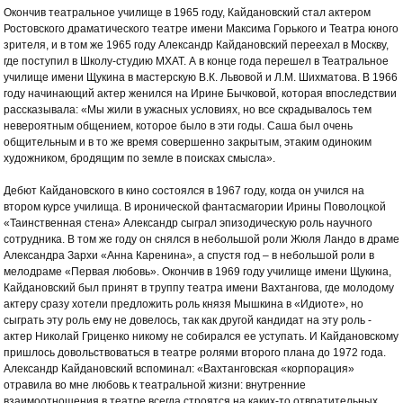
Окончив театральное училище в 1965 году, Кайдановский стал актером
Ростовского драматического театре имени Максима Горького и Театра юного
зрителя, и в том же 1965 году Александр Кайдановский переехал в Москву,
где поступил в Школу-студию МХАТ. А в конце года перешел в Театральное
училище имени Щукина в мастерскую В.К. Львовой и Л.М. Шихматова. В 1966
году начинающий актер женился на Ирине Бычковой, которая впоследствии
рассказывала: «Мы жили в ужасных условиях, но все скрадывалось тем
невероятным общением, которое было в эти годы. Саша был очень
общительным и в то же время совершенно закрытым, этаким одиноким
художником, бродящим по земле в поисках смысла».
Дебют Кайдановского в кино состоялся в 1967 году, когда он учился на
втором курсе училища. В иронической фантасмагории Ирины Поволоцкой
«Таинственная стена» Александр сыграл эпизодическую роль научного
сотрудника. В том же году он снялся в небольшой роли Жюля Ландо в драме
Александра Зархи «Анна Каренина», а спустя год – в небольшой роли в
мелодраме «Первая любовь». Окончив в 1969 году училище имени Щукина,
Кайдановский был принят в труппу театра имени Вахтангова, где молодому
актеру сразу хотели предложить роль князя Мышкина в «Идиоте», но
сыграть эту роль ему не довелось, так как другой кандидат на эту роль -
актер Николай Гриценко никому не собирался ее уступать. И Кайдановскому
пришлось довольствоваться в театре ролями второго плана до 1972 года.
Александр Кайдановский вспоминал: «Вахтанговская «корпорация»
отравила во мне любовь к театральной жизни: внутренние
взаимоотношения в театре всегда строятся на каких-то отвратительных