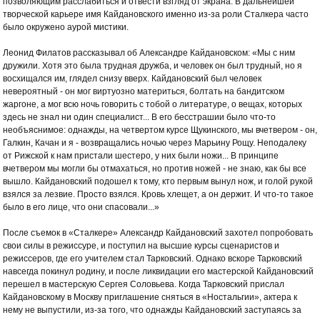
позволяющим расслабиться и отвести взгляд от экрана. В дальнейшей
творческой карьере имя Кайдановского именно из-за роли Сталкера часто
было окружено аурой мистики.
Леонид Филатов рассказывал об Александре Кайдановском: «Мы с ним
дружили. Хотя это была трудная дружба, и человек он был трудный, но я
восхищался им, глядел снизу вверх. Кайдановский был человек
невероятный - он мог виртуозно материться, болтать на бандитском
жаргоне, а мог всю ночь говорить с тобой о литературе, о вещах, которых
здесь не знал ни один специалист... В его бесстрашии было что-то
необъяснимое: однажды, на четвертом курсе Щукинского, мы вчетвером - он,
Галкин, Качан и я - возвращались ночью через Марьину Рощу. Неподалеку
от Рижской к нам пристали шестеро, у них были ножи... В принципе
вчетвером мы могли бы отмахаться, но против ножей - не знаю, как бы все
вышло. Кайдановский подошел к тому, кто первым вынул нож, и голой рукой
взялся за лезвие. Просто взялся. Кровь хлещет, а он держит. И что-то такое
было в его лице, что они спасовали...»
После съемок в «Сталкере» Александр Кайдановский захотел попробовать
свои силы в режиссуре, и поступил на высшие курсы сценаристов и
режиссеров, где его учителем стал Тарковский. Однако вскоре Тарковский
навсегда покинул родину, и после ликвидации его мастерской Кайдановский
перешел в мастерскую Сергея Соловьева. Когда Тарковский прислал
Кайдановскому в Москву приглашение сняться в «Ностальгии», актера к
нему не выпустили, из-за того, что однажды Кайдановский заступаясь за