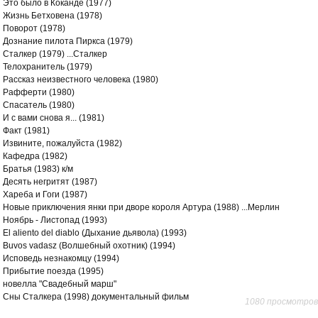
Это было в Коканде (1977)
Жизнь Бетховена (1978)
Поворот (1978)
Дознание пилота Пиркса (1979)
Сталкер (1979) ...Сталкер
Телохранитель (1979)
Рассказ неизвестного человека (1980)
Рафферти (1980)
Спасатель (1980)
И с вами снова я... (1981)
Факт (1981)
Извините, пожалуйста (1982)
Кафедра (1982)
Братья (1983) к/м
Десять негритят (1987)
Хареба и Гоги (1987)
Новые приключения янки при дворе короля Артура (1988) ...Мерлин
Ноябрь - Листопад (1993)
El aliento del diablo (Дыхание дьявола) (1993)
Buvos vadasz (Волшебный охотник) (1994)
Исповедь незнакомцу (1994)
Прибытие поезда (1995)
новелла "Свадебный марш"
Сны Сталкера (1998) документальный фильм
1080 просмотров