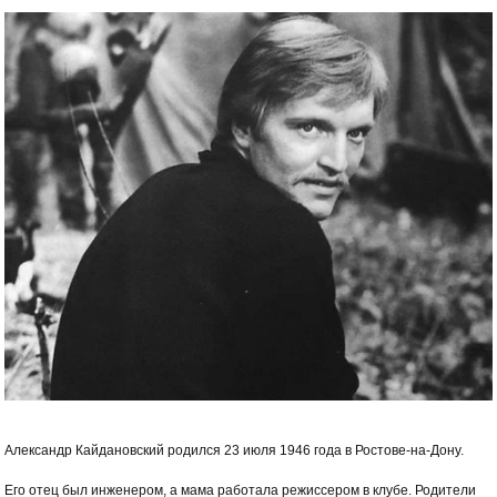
Александр Кайдановский родился 23 июля 1946 года в Ростове-на-Дону.
Его отец был инженером, а мама работала режиссером в клубе. Родители