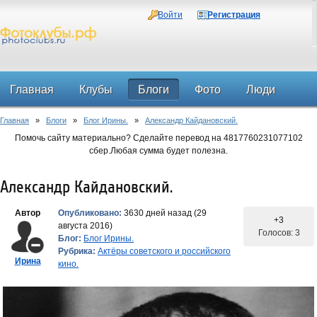
Войти
Регистрация
Главная
Клубы
Блоги
Фото
Люди
Главная
»
Блоги
»
Блог Ирины.
»
Александр Кайдановский.
Форум
Помочь сайту материально? Сделайте перевод на 4817760231077102
сбер.Любая сумма будет полезна.
Александр Кайдановский.
Автор
Опубликовано:
3630 дней назад (29
+3
августа 2016)
Голосов: 3
Блог:
Блог Ирины.
Рубрика:
Актёры советского и российского
Ирина
кино.