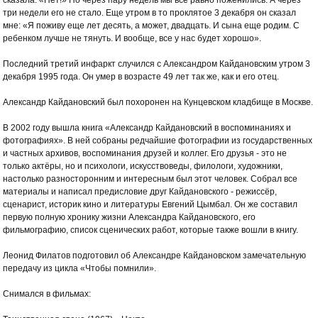
сказала: «Нет!» Но через пару недель мы все равно поженились. А через
три недели его не стало. Еще утром в то проклятое 3 декабря он сказал
мне: «Я поживу еще лет десять, а может, двадцать. И сына еще родим. С
ребенком лучше не тянуть. И вообще, все у нас будет хорошо».
Последний третий инфаркт случился с Александром Кайдановским утром 3
декабря 1995 года. Он умер в возрасте 49 лет так же, как и его отец.
Александр Кайдановский был похоронен на Кунцевском кладбище в Москве.
В 2002 году вышла книга «Александр Кайдановский в воспоминаниях и
фотографиях». В ней собраны редчайшие фотографии из государственных
и частных архивов, воспоминания друзей и коллег. Его друзья - это не
только актёры, но и психологи, искусствоведы, филологи, художники,
настолько разносторонним и интересным был этот человек. Собрал все
материалы и написал предисловие друг Кайдановского - режиссёр,
сценарист, историк кино и литературы Евгений Цымбал. Он же составил
первую полную хронику жизни Александра Кайдановского, его
фильмографию, список сценических работ, которые также вошли в книгу.
Леонид Филатов подготовил об Александре Кайдановском замечательную
передачу из цикла «Чтобы помнили».
Снимался в фильмах: