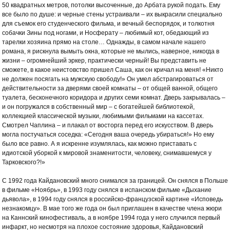
50 квадратных метров, потолки высоченные, до Арбата рукой подать. Ему
все было по душе: и черные стены устраивали – их выкрасили специально
для съемок его студенческого фильма, и вечный беспорядок, и толкотня
собачки Зины под ногами, и Носферату – любимый кот, обедающий из
тарелки хозяина прямо на столе… Однажды, в самом начале нашего
романа, я рискнула вымыть окна, которые не мылись, наверное, никогда в
жизни – огромнейший эркер, практически черный! Вы представить не
сможете, в какое неистовство пришел Саша, как он кричал на меня! «Никто
не должен посягать на мужскую свободу!» Он умел абстрагироваться от
действительности за дверями своей комнаты – от общей ванной, общего
туалета, бесконечного коридора и других семи комнат. Дверь закрывалась –
и он погружался в собственный мир – с богатейшей библиотекой,
коллекцией классической музыки, любимыми фильмами на кассетах.
Смотрел Чаплина – и плакал от восторга перед его искусством. В дверь
могла постучаться соседка: «Сегодня ваша очередь убираться!» Но ему
было все равно. А я искренне изумлялась, как можно приставать с
идиотской уборкой к мировой знаменитости, человеку, снимавшемуся у
Тарковского?!»
С 1992 года Кайдановский много снимался за границей. Он снялся в Польше
в фильме «Ноябрь», в 1993 году снялся в испанском фильме «Дыхание
дьявола», в 1994 году снялся в российско-французской картине «Исповедь
незнакомцу». В мае того же года он был приглашен в качестве члена жюри
на Каннский кинофестиваль, а в ноябре 1994 года у него случился первый
инфаркт, но несмотря на плохое состояние здоровья, Кайдановский