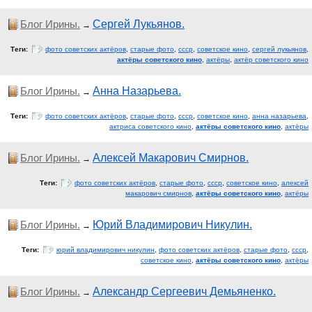
Блог Ирины.
Сергей Лукьянов.
→
Теги:
фото советских актёров
,
старые фото
,
ссср
,
советское кино
,
сергей лукьянов
,
актёры советского кино
,
актёры
,
актёр советского кино
Блог Ирины.
Анна Назарьева.
→
Теги:
фото советских актёров
,
старые фото
,
ссср
,
советское кино
,
анна назарьева
,
актриса советского кино
,
актёры советского кино
,
актёры
Блог Ирины.
Алексей Макарович Смирнов.
→
Теги:
фото советских актёров
,
старые фото
,
ссср
,
советское кино
,
алексей
макарович смирнов
,
актёры советского кино
,
актёры
Блог Ирины.
Юрий Владимирович Никулин.
→
Теги:
юрий владимирович никулин
,
фото советских актёров
,
старые фото
,
ссср
,
советское кино
,
актёры советского кино
,
актёры
Блог Ирины.
Александр Сергеевич Демьяненко.
→