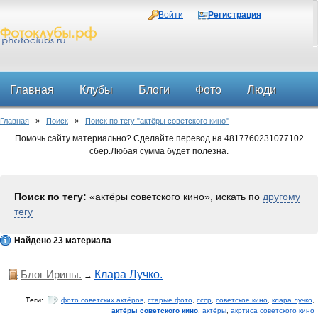
Войти
Регистрация
Главная
Клубы
Блоги
Фото
Люди
Главная
»
Поиск
»
Поиск по тегу "актёры советского кино"
Форум
Помочь сайту материально? Сделайте перевод на 4817760231077102
сбер.Любая сумма будет полезна.
Поиск по тегу:
«актёры советского кино», искать по
другому
тегу
Найдено 23 материала
Блог Ирины.
Клара Лучко.
→
Теги:
фото советских актёров
,
старые фото
,
ссср
,
советское кино
,
клара лучко
,
актёры советского кино
,
актёры
,
акртиса советского кино