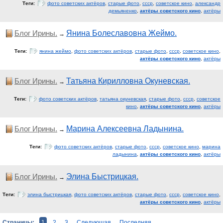
Теги:
фото советских актёров
,
старые фото
,
ссср
,
советское кино
,
александр
демьяненко
,
актёры советского кино
,
актёры
Блог Ирины.
Янина Болеславовна Жеймо.
→
Теги:
янина жеймо
,
фото советских актёров
,
старые фото
,
ссср
,
советское кино
,
актёры советского кино
,
актёры
Блог Ирины.
Татьяна Кирилловна Окуневская.
→
Теги:
фото советских актёров
,
татьяна окуневская
,
старые фото
,
ссср
,
советское
кино
,
актёры советского кино
,
актёры
Блог Ирины.
Марина Алексеевна Ладынина.
→
Теги:
фото советских актёров
,
старые фото
,
ссср
,
советское кино
,
марина
ладынина
,
актёры советского кино
,
актёры
Блог Ирины.
Элина Быстрицкая.
→
Теги:
элина быстрицкая
,
фото советских актёров
,
старые фото
,
ссср
,
советское кино
,
актёры советского кино
,
актёры
Страницы:
1
2
3
Следующая
Последняя