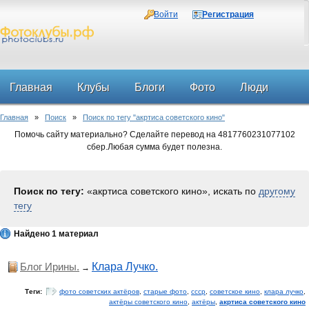
Войти
Регистрация
Главная
Клубы
Блоги
Фото
Люди
Главная
»
Поиск
»
Поиск по тегу "акртиса советского кино"
Форум
Помочь сайту материально? Сделайте перевод на 4817760231077102
сбер.Любая сумма будет полезна.
Поиск по тегу:
«акртиса советского кино», искать по
другому
тегу
Найдено 1 материал
Блог Ирины.
Клара Лучко.
→
Теги:
фото советских актёров
,
старые фото
,
ссср
,
советское кино
,
клара лучко
,
актёры советского кино
,
актёры
,
акртиса советского кино