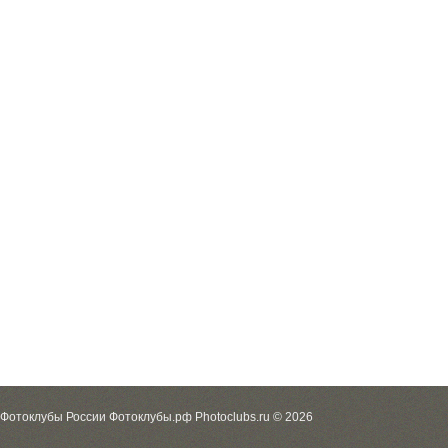
Фотоклубы России Фотоклубы.рф Photoclubs.ru © 2026