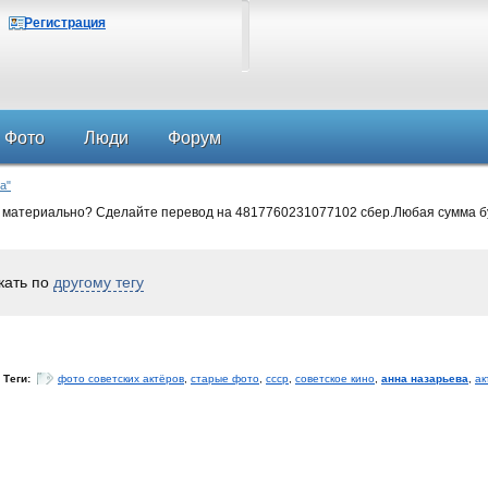
Регистрация
Фото
Люди
Форум
а"
 материально? Сделайте перевод на 4817760231077102 сбер.Любая сумма б
кать по
другому тегу
Теги:
фото советских актёров
,
старые фото
,
ссср
,
советское кино
,
анна назарьева
,
ак