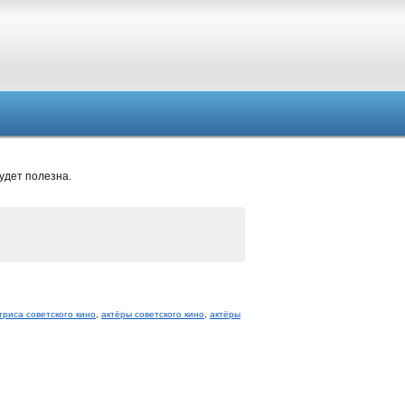
удет полезна.
триса советского кино
,
актёры советского кино
,
актёры