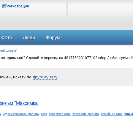
Регистрация
Фото
Люди
Форум
ский фильм"
 материально? Сделайте перевод на 4817760231077102 сбер.Любая сумма б
льм», искать по
другому тегу
фильм "Максимка"
а
,
художественные фильмы
,
ссср
,
советское кино
,
советские фильмы
,
семейное кино
,
прик