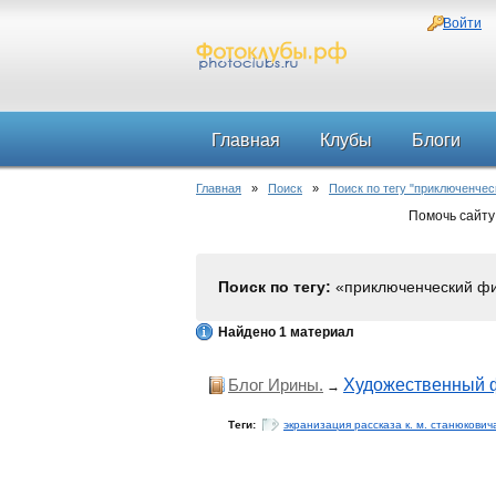
Войти
Главная
Клубы
Блоги
Главная
»
Поиск
»
Поиск по тегу "приключенче
Помочь сайту
Поиск по тегу:
«приключенческий фи
Найдено 1 материал
Блог Ирины.
Художественный 
→
Теги:
экранизация рассказа к. м. станюкович