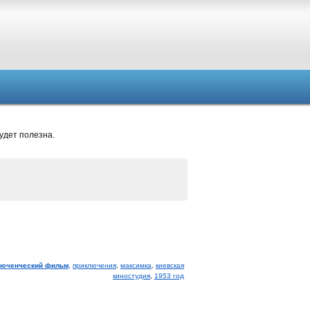
удет полезна.
люченческий фильм
,
приключения
,
максимка
,
киевская
киностудия
,
1953 год