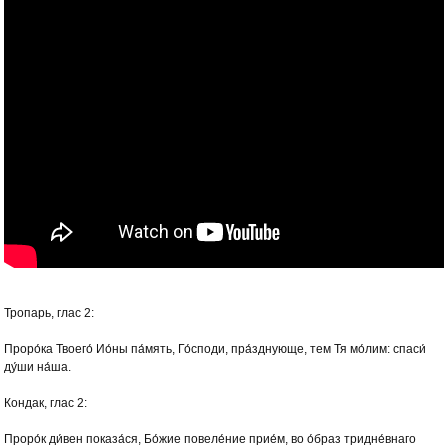
Тропарь, глас 2:
Проро́ка Твоего́ Ио́ны па́мять, Го́споди, пра́зднующе, тем Тя мо́лим: спаси́
ду́ши на́ша.
Кондак, глас 2:
Проро́к ди́вен показа́ся, Бо́жие повеле́ние прие́м, во о́браз тридне́внаго