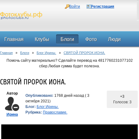
Войти
Регистрация
Главная
Клубы
Блоги
Фото
Люди
Главная
»
Блоги
»
Блог Ирины.
»
СВЯТОЙ ПРОРОК ИОНА.
Форум
Помочь сайту материально? Сделайте перевод на 4817760231077102
сбер.Любая сумма будет полезна.
СВЯТОЙ ПРОРОК ИОНА.
Автор
Опубликовано:
1768 дней назад ( 3
+3
октября 2021)
Голосов: 3
Блог:
Блог Ирины.
Рубрика:
Православие.
Ирина