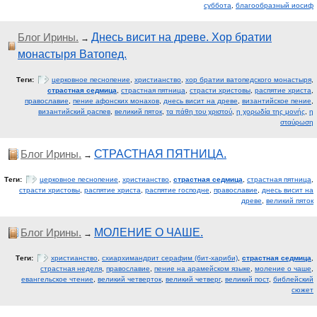
суббота
,
благообразный иосиф
Блог Ирины.
Днесь висит на древе. Хор братии
→
монастыря Ватопед.
Теги:
церковное песнопение
,
христианство
,
хор братии ватопедского монастыря
,
страстная седмица
,
страстная пятница
,
страсти христовы
,
распятие христа
,
православие
,
пение афонских монахов
,
днесь висит на древе
,
византийское пение
,
византийский распев
,
великий пяток
,
τα πάθη του χριστού
,
η χορωδία της μονής
,
η
σταύρωση
Блог Ирины.
СТРАСТНАЯ ПЯТНИЦА.
→
Теги:
церковное песнопение
,
христианство
,
страстная седмица
,
страстная пятница
,
страсти христовы
,
распятие христа
,
распятие господне
,
православие
,
днесь висит на
древе
,
великий пяток
Блог Ирины.
МОЛЕНИЕ О ЧАШЕ.
→
Теги:
христианство
,
схиархимандрит серафим (бит-хариби)
,
страстная седмица
,
страстная неделя
,
православие
,
пение на арамейском языке
,
моление о чаше
,
евангельское чтение
,
великий четверток
,
великий четверг
,
великий пост
,
библейский
сюжет