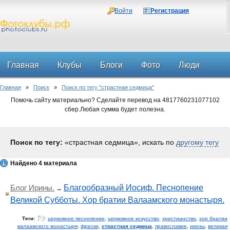
Войти
Регистрация
Главная
Клубы
Блоги
Фото
Люди
Главная
»
Поиск
»
Поиск по тегу "страстная седмица"
Форум
Помочь сайту материально? Сделайте перевод на 4817760231077102
сбер.Любая сумма будет полезна.
Поиск по тегу:
«страстная седмица», искать по
другому тегу
Найдено 4 материала
Блог Ирины.
Благообразный Иосиф. Песнопение
→
Великой Субботы. Хор братии Валаамского монастыря.
Теги:
церковное песнопение
,
церковное искусство
,
христианство
,
хор братии
валаамского монастыря
,
фрески
,
страстная седмица
,
православие
,
иконы
,
великая