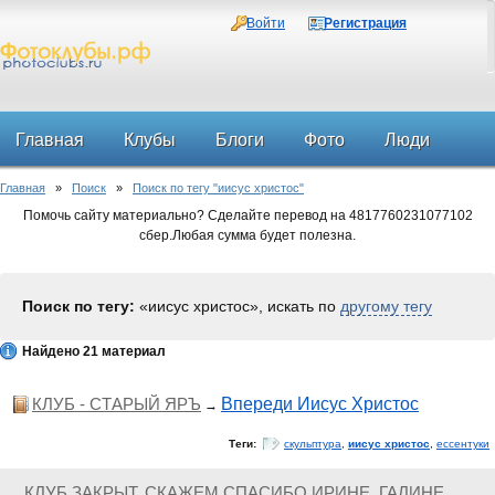
Войти
Регистрация
Главная
Клубы
Блоги
Фото
Люди
Главная
»
Поиск
»
Поиск по тегу "иисус христос"
Форум
Помочь сайту материально? Сделайте перевод на 4817760231077102
сбер.Любая сумма будет полезна.
Поиск по тегу:
«иисус христос», искать по
другому тегу
Найдено 21 материал
КЛУБ - СТАРЫЙ ЯРЪ
Впереди Иисус Христос
→
Теги:
скульптура
,
иисус христос
,
ессентуки
КЛУБ ЗАКРЫТ. СКАЖЕМ СПАСИБО ИРИНЕ, ГАЛИНЕ,