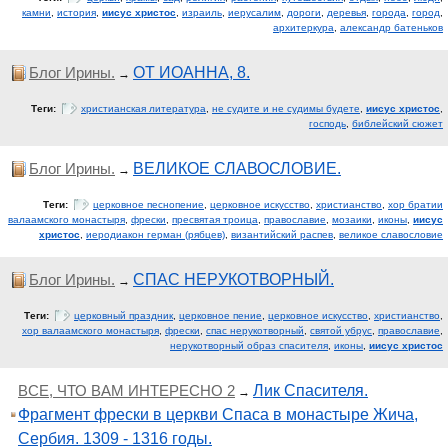
камни
,
история
,
иисус христос
,
израиль
,
иерусалим
,
дороги
,
деревья
,
города
,
город
,
архитеркура
,
александр батеньков
Блог Ирины.
ОТ ИОАННА, 8.
→
Теги:
христианская литература
,
не судите и не судимы будете
,
иисус христос
,
господь
,
библейский сюжет
Блог Ирины.
ВЕЛИКОЕ СЛАВОСЛОВИЕ.
→
Теги:
церковное песнопение
,
церковное искусство
,
христианство
,
хор братии
валаамского монастыря
,
фрески
,
пресвятая троица
,
православие
,
мозаики
,
иконы
,
иисус
христос
,
иеродиакон герман (рябцев)
,
византийский распев
,
великое славословие
Блог Ирины.
СПАС НЕРУКОТВОРНЫЙ.
→
Теги:
церковный праздник
,
церковное пение
,
церковное искусство
,
христианство
,
хор валаамского монастыря
,
фрески
,
спас нерукотворный
,
святой убрус
,
православие
,
нерукотворный образ спасителя
,
иконы
,
иисус христос
ВСЕ, ЧТО ВАМ ИНТЕРЕСНО 2
Лик Спасителя.
→
Фрагмент фрески в церкви Спаса в монастыре Жича,
Сербия. 1309 - 1316 годы.