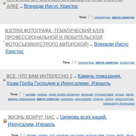
АЛКЕ
Впереди Иисус Христос
→
Теги:
скульптура
,
иисус христос
ВЗГЛЯД ФОТОГРАФА -ТЕМАТИЧЕСКИЙ КЛУБ
ПРОФЕССИОНАЛЬНОЙ И ЛЮБИТЕЛЬСКОЙ
ФОТОСЪЕМКИ(СТРОГО АВТОРСКОЙ)
Впереди Иисус
→
Христос
Теги:
скульптура
,
иисус христос
,
ессентуки
ВСЕ, ЧТО ВАМ ИНТЕРЕСНО 2
Камень помазания.
→
Храм Гроба Господня в Иерусалиме. Израиль
Теги:
церкви
,
храмы
,
храм гроба господня
,
религия
,
путешествия
,
отдых
,
люди
,
камань помазания
,
иисус христос
,
израиль
,
иерусалим
,
города
,
город
,
архитектура
,
александр батеньков
ЖИЗНЬ ВОКРУГ НАС
Церковь всех наций.
→
Иерусалим. Израиль
Теги:
церкви
,
храмы
,
сад
,
религия
,
растения
,
путешествия
,
отдых
,
небо
,
люди
,